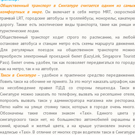
Общественный транспорт в Сингапуре считается одним из самых
комфортных в мире.
Он включает в себя метро MRT, скоростно
трамвай LRT, городские автобусы и троллейбусы, монорельс, канатную
дорогу. Также есть экзотические виды транспорта, такие как рикши и
туристические лодки.
Общественный транспорт ходит строго по расписанию, на любой
остановке автобуса и станции метро есть схемы маршрута движения.
Для регулярных поездок на общественном транспорте можно
приобрести электронный проездной билет (EazyLink, Singapore Tourist
Pass). Билет очень удобен, так как позволяет передвигаться по городу
как на метро, так и на автобусе.
Такси в Сингапуре
– удобное и практичное средство передвижения.
Ловить такси на обочине не принято. За это могут наказать штрафом, как
за несоблюдение правил ПДД со стороны пешехода. Такси в
Сингапуре можно заказать по телефону, вызвать на ресепшене отеля,
попросить вызвать такси у администратора магазина или ресторана.
Легко найти на улице стоянку такси, которых в городе очень много.
Обозначены такие стоянки знаком «Taxi». Единого цвета у
сингапурского такси нет, но большинство автомобилей окрашены в
синий, красный и желтый цвета, а на крыше установлен значок с
надписью «Taxi». В отличие от многих стран водители такси в Сингапуре