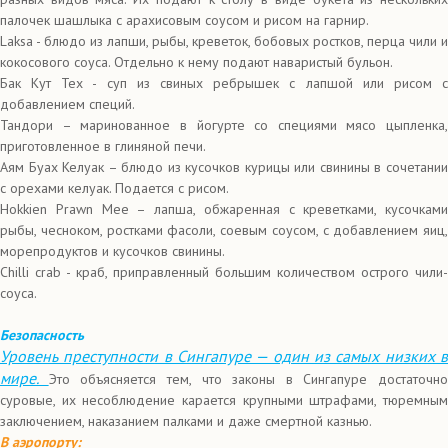
палочек шашлыка с арахисовым соусом и рисом на гарнир.
Laksa - блюдо из лапши, рыбы, креветок, бобовых ростков, перца чили и
кокосового соуса. Отдельно к нему подают наваристый бульон.
Бак Кут Тех - суп из свиных ребрышек с лапшой или рисом с
добавлением специй.
Тандори – маринованное в йогурте со специями мясо цыпленка,
приготовленное в глиняной печи.
Аям Буах Келуак – блюдо из кусочков курицы или свинины в сочетании
с орехами келуак. Подается с рисом.
Hokkien Prawn Mee – лапша, обжаренная с креветками, кусочками
рыбы, чесноком, ростками фасоли, соевым соусом, с добавлением яиц,
морепродуктов и кусочков свинины.
Сhilli crab - краб, приправленный большим количеством острого чили-
соуса.
Безопасность
Уровень преступности в Сингапуре — один из самых низких в
мире.
Это объясняется тем, что законы в Сингапуре достаточно
суровые, их несоблюдение карается крупными штрафами, тюремным
заключением, наказанием палками и даже смертной казнью.
В аэропорту: