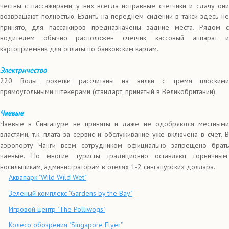
честны с пассажирами, у них всегда исправные счетчики и сдачу они
возвращают полностью. Ездить на переднем сидении в такси здесь не
принято, для пассажиров предназначены задние места. Рядом с
водителем обычно расположен счетчик, кассовый аппарат и
картоприемник для оплаты по банковским картам.
Электричество
220 Вольт, розетки рассчитаны на вилки с тремя плоскими
прямоугольными штекерами (стандарт, принятый в Великобритании).
Чаевые
Чаевые в Сингапуре не приняты и даже не одобряются местными
властями, т.к. плата за сервис и обслуживание уже включена в счет. В
аэропорту Чанги всем сотрудником официально запрещено брать
чаевые. Но многие туристы традиционно оставляют горничным,
носильщикам, администраторам в отелях 1-2 сингапурских доллара.
Аквапарк "Wild Wild Wet"
Зеленый комплекс "Gardens by the Bay"
Игровой центр "The Polliwogs"
Колесо обозрения "Singapore Flyer"