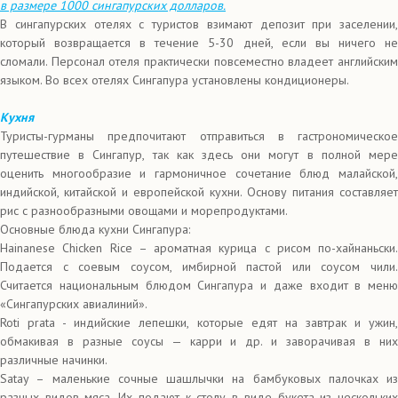
в размере 1000 сингапурских долларов.
В сингапурских отелях с туристов взимают депозит при заселении,
который возвращается в течение 5-30 дней, если вы ничего не
сломали. Персонал отеля практически повсеместно владеет английским
языком. Во всех отелях Сингапура установлены кондиционеры.
Кухня
Туристы-гурманы предпочитают отправиться в гастрономическое
путешествие в Сингапур, так как здесь они могут в полной мере
оценить многообразие и гармоничное сочетание блюд малайской,
индийской, китайской и европейской кухни. Основу питания составляет
рис с разнообразными овощами и морепродуктами.
Основные блюда кухни Сингапура:
Hainanese Chicken Rice – ароматная курица с рисом по-хайнаньски.
Подается с соевым соусом, имбирной пастой или соусом чили.
Считается национальным блюдом Сингапура и даже входит в меню
«Сингапурских авиалиний».
Roti prata - индийские лепешки, которые едят на завтрак и ужин,
обмакивая в разные соусы — карри и др. и заворачивая в них
различные начинки.
Satay – маленькие сочные шашлычки на бамбуковых палочках из
разных видов мяса. Их подают к столу в виде букета из нескольких