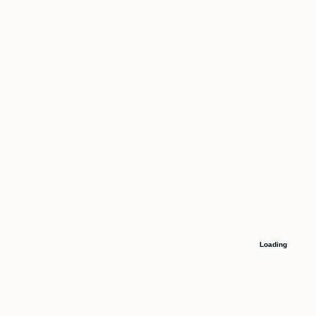
Loading
Остались вопросы
Оставьте номер телефона, и мы свяжемся с вами в течение 15 минут