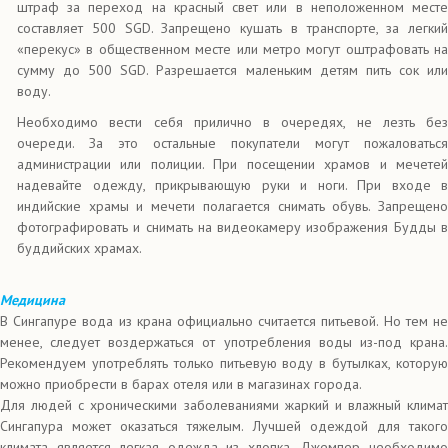
штраф за переход на красный свет или в неположенном месте
составляет 500 SGD. Запрещено кушать в транспорте, за легкий
«перекус» в общественном месте или метро могут оштрафовать на
сумму до 500 SGD. Разрешается маленьким детям пить сок или
воду.
Необходимо вести себя прилично в очередях, не лезть без
очереди. За это остальные покупатели могут пожаловаться
администрации или полиции. При посещении храмов и мечетей
надевайте одежду, прикрывающую руки и ноги. При входе в
индийские храмы и мечети полагается снимать обувь. Запрещено
фотографировать и снимать на видеокамеру изображения Будды в
буддийских храмах.
Медицина
В Сингапуре вода из крана официально считается питьевой. Но тем не
менее, следует воздержаться от употребления воды из-под крана.
Рекомендуем употреблять только питьевую воду в бутылках, которую
можно приобрести в барах отеля или в магазинах города.
Для людей с хроническими заболеваниями жаркий и влажный климат
Сингапура может оказаться тяжелым. Лучшей одеждой для такого
климата является легкая одежда из хлопка. Джемпер необходимо