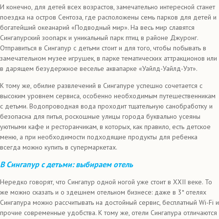
И конечно, для детей всех возрастов, замечательно интересной станет
поездка на остров Сентоза, где расположены семь парков для детей и
богатейший океанарий «Подводный мир». На весь мир славятся
Сингапурский зоопарк и уникальный парк птиц в районе Джуронг.
Отправиться в Сингапур с детьми стоит и для того, чтобы побывать в
замечательном музее игрушек, в парке тематических аттракционов или
в дарящем безудержное веселье аквапарке «Уайлд-Уайлд-Уэт».
К тому же, обилие развлечений в Сингапуре успешно сочетается с
высоким уровнем сервиса, особенно необходимым путешественникам
с детьми. Водопроводная вода проходит тщательную санобработку и
безопасна для питья, роскошные улицы города буквально усеяны
уютными кафе и ресторанчикам, в которых, как правило, есть детское
меню, а при необходимости подходящие продукты для ребенка
всегда можно купить в супермаркетах.
В Сингапур с детьми: выбираем отель
Нередко говорят, что Сингапур одной ногой уже стоит в XXII веке. То
же можно сказать и о здешнем отельном бизнесе: даже в 3* отелях
Сингапура можно рассчитывать на достойный сервис, бесплатный Wi-Fi и
прочие современные удобства. К тому же, отели Сингапура отличаются