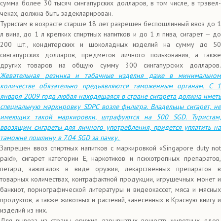
сумма более 30 тысяч сингапурских долларов, в том числе, в трэвел-
чеках, должна быть задекларирован.
Туристам в возрасте старше 18 лет разрешен беспошлинный ввоз до 1
л вина, до 1 л крепких спиртных напитков и до 1 л пива, сигарет — до
200 шт., кондитерских и шоколадных изделий на сумму до 50
сингапурских долларов, предметов личного пользования, а также
других товаров на общую сумму 300 сингапурских долларов.
Жевательная резинка и табачные изделия даже в минимальном
количестве обязательно предъявляются таможенным органам. С 1
января 2009 года любая находящаяся в стране сигарета должна иметь
специальную маркировку SDPC возле фильтра. Владельцы сигарет, не
имеющих такой маркировки, штрафуются на 500 SGD. Туристам,
ввозящим сигареты для личного употребления, придется уплатить на
таможне пошлину в 7,04 SGD за пачку.
Запрещен ввоз спиртных напитков с маркировкой «Singapore duty not
paid», сигарет категории Е, наркотиков и психотропных препаратов,
петард, зажигалок в виде оружия, лекарственных препаратов в
товарных количествах, контрафактной продукции, игрушечных монет и
банкнот, порнографической литературы и видеокассет, мяса и мясных
продуктов, а также животных и растений, занесенных в Красную книгу и
изделий из них.
Для вывоза из страны оружия, взрывчатых веществ, животных, ядов,