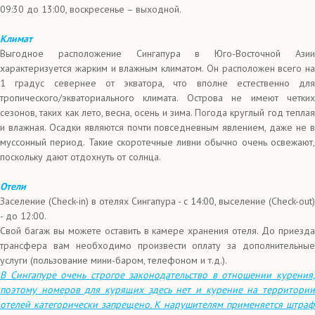
09:30 до 13:00, воскресенье – выходной.
Климат
Выгодное расположение Сингапура в Юго-Восточной Азии
характеризуется жарким и влажным климатом. Он расположен всего на
1 градус севернее от экватора, что вполне естественно для
тропического/экваториального климата. Острова не имеют четких
сезонов, таких как лето, весна, осень и зима. Погода круглый год теплая
и влажная. Осадки являются почти повседневным явлением, даже не в
муссонный период. Такие скоротечные ливни обычно очень освежают,
поскольку дают отдохнуть от солнца.
Отели
Заселение (Check-in) в отелях Сингапура - с 14:00, выселение (Check-out)
- до 12:00.
Свой багаж вы можете оставить в камере хранения отеля. До приезда
трансфера вам необходимо произвести оплату за дополнительные
услуги (пользование мини-баром, телефоном и т.д.).
В Сингапуре очень строгое законодательство в отношении курения,
поэтому номеров для курящих здесь нет и курение на территории
отелей категорически запрещено. К нарушителям применяется штраф