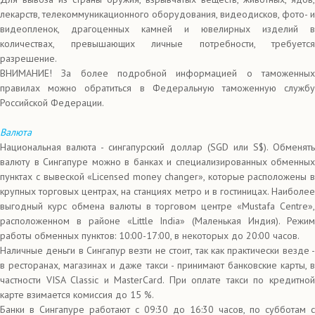
лекарств, телекоммуникационного оборудования, видеодисков, фото- и
видеопленок, драгоценных камней и ювелирных изделий в
количествах, превышающих личные потребности, требуется
разрешение.
ВНИМАНИЕ! За более подробной информацией о таможенных
правилах можно обратиться в Федеральную таможенную службу
Российской Федерации.
Валюта
Национальная валюта - сингапурский доллар (SGD или S$). Обменять
валюту в Сингапуре можно в банках и специализированных обменных
пунктах с вывеской «Licensed money changer», которые расположены в
крупных торговых центрах, на станциях метро и в гостиницах. Наиболее
выгодный курс обмена валюты в торговом центре «Mustafa Centre»,
расположенном в районе «Little India» (Маленькая Индия). Режим
работы обменных пунктов: 10:00-17:00, в некоторых до 20:00 часов.
Наличные деньги в Сингапур везти не стоит, так как практически везде -
в ресторанах, магазинах и даже такси - принимают банковские карты, в
частности VISA Classic и MasterCard. При оплате такси по кредитной
карте взимается комиссия до 15 %.
Банки в Сингапуре работают с 09:30 до 16:30 часов, по субботам с