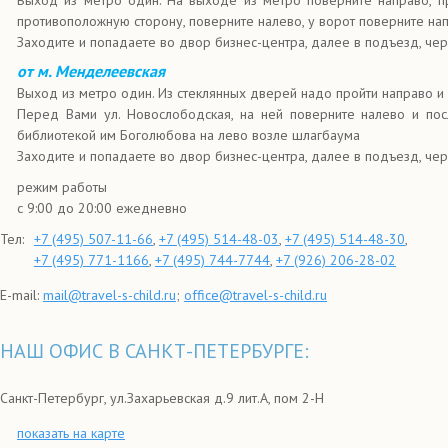
Выход из метро один. На выходе из метро поверните направо, п
противоположную сторону, поверните налево, у ворот поверните на
Заходите и попадаете во двор бизнес-центра, далее в подъезд, че
от м. Менделеевская
Выход из метро один. Из стеклянных дверей надо пройти направо и 
Перед Вами ул. Новослободская, на ней поверните налево и пос
библиотекой им Боголюбова на лево возле шлагбаума
Заходите и попадаете во двор бизнес-центра, далее в подъезд, че
режим работы
с 9:00 до 20:00 ежедневно
Тел:
+7 (495) 507-11-66
,
+7 (495) 514-48-03
,
+7 (495) 514-48-30
,
+7 (495) 771-1166
,
+7 (495) 744-7744
,
+7 (926) 206-28-02
E-mail:
mail@travel-s-child.ru
;
office@travel-s-child.ru
НАШ ОФИС В САНКТ-ПЕТЕРБУРГЕ:
Санкт-Петербург, ул.Захарьевская д.9 лит.А, пом 2-H
показать на карте