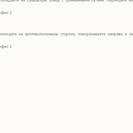
попадаете на Сущевскую улицу с трамвайными путями. Перейдите на
офис 1
реходите на противоположную сторону, поворачиваете направо и за
офис 1