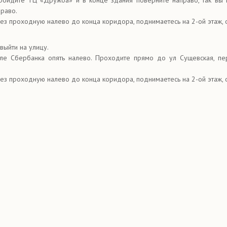
ройдите ТЦ «Дружба» и в конце здания поверните направо, так вы 
право.
рез проходную налево до конца коридора, поднимаетесь на 2-ой этаж, 
выйти на улицу.
ле Сбербанка опять налево. Проходите прямо до ул Сущевская, пе
рез проходную налево до конца коридора, поднимаетесь на 2-ой этаж, 