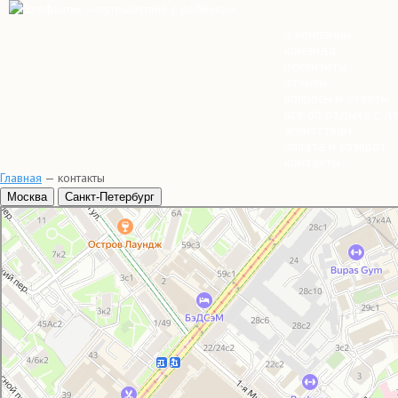
о компании
команда
реквизиты
отзывы
вопросы и ответы
всё об отдыхе с д
агентствам
оплата и возврат
контакты
Главная
—
контакты
Москва
Санкт-Петербург