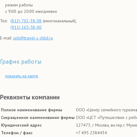
режим работы
с 9:00 до 20:00 ежедневно
Тел:
(812) 702-38-08
(многоканальный),
(911) 265-58-00
E-mail:
spb@travel-s-child.ru
График работы
показать на карте
Реквизиты компании
Полное наименование фирмы
ООО «Центр семейного туризма
Сокращенное наименование фирмы
ООО «ЦСТ «Путешествие с реб
Юридический адрес
127473, г Москва, вн.тер.г. Муни
Телефон / факс
+7 495 2584434