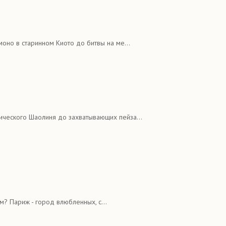
оно в старинном Киото до битвы на ме...
ического Шаолиня до захватывающих пейза...
м? Париж - город влюбленных, с...