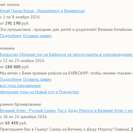
хит сезона
Китай
Парки Китая - Диснейленд и Юниверсал
с 1 по 8 ноября 2026
от
291 190
руб.
Это путешествие - праздник для детей и родителей! Великая Китайская 
Подробнее
Оставить заявку
новинка
Казахстан
Сборный тур на Байконур на запуск ракеты в сопровождении
с 22 по 25 ноября 2026
от
180 000
руб.
Мы летим с Вами прямым рейсом на БАЙКОНУР, чтобы своими глазами у
Подробнее
Оставить заявку
все туры направления
Авторские туры на Новый год и Рождество
раннее бронирование
Великий Устюг - Русский Север
Тур к Деду Морозу в Великий Устюг с р
с 18 по 20 декабря 2026
от
65 450
руб.
Приглашаем Вас в Сказку! Сказку на Вотчину к Деду Морозу! Главный 