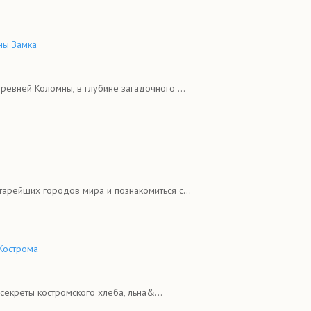
ны Замка
евней Коломны, в глубине загадочного ...
тарейших городов мира и познакомиться с...
 Кострома
екреты костромского хлеба, льна&...