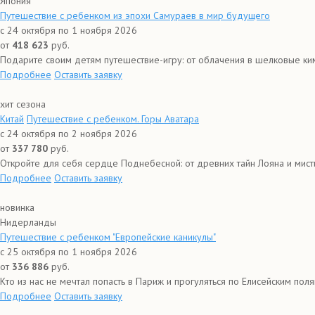
Япония
Путешествие с ребенком из эпохи Самураев в мир будущего
с 24 октября по 1 ноября 2026
от
418 623
руб.
Подарите своим детям путешествие-игру: от облачения в шелковые ким
Подробнее
Оставить заявку
хит сезона
Китай
Путешествие с ребенком. Горы Аватара
с 24 октября по 2 ноября 2026
от
337 780
руб.
Откройте для себя сердце Поднебесной: от древних тайн Лояна и мист
Подробнее
Оставить заявку
новинка
Нидерланды
Путешествие с ребенком "Европейские каникулы"
с 25 октября по 1 ноября 2026
от
336 886
руб.
Кто из нас не мечтал попасть в Париж и прогуляться по Елисейским поля
Подробнее
Оставить заявку