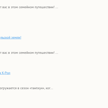
 вас в этом семейном путешествии! ...
льской земли!
 вас в этом семейном путешествии! ...
а K-Pop
ружается в сезон «танпхун», ког...