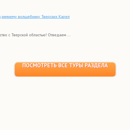
ри,зимнему волшебнику Тверских Карел
во с Тверской областью! Отведаем ...
ПОСМОТРЕТЬ ВСЕ ТУРЫ РАЗДЕЛА