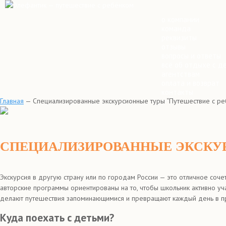
о компании
команда
реквизиты
отзывы
вопросы и ответы
всё об отдыхе с д
агентствам
оплата и возврат
контакты
Главная
—
Специализированные экскурсионные туры “Путешествие с р
СПЕЦИАЛИЗИРОВАННЫЕ ЭКСКУР
Экскурсия в другую страну или по городам России — это отличное соче
авторские программы ориентированы на то, чтобы школьник активно уч
делают путешествия запоминающимися и превращают каждый день в п
Куда поехать с детьми?