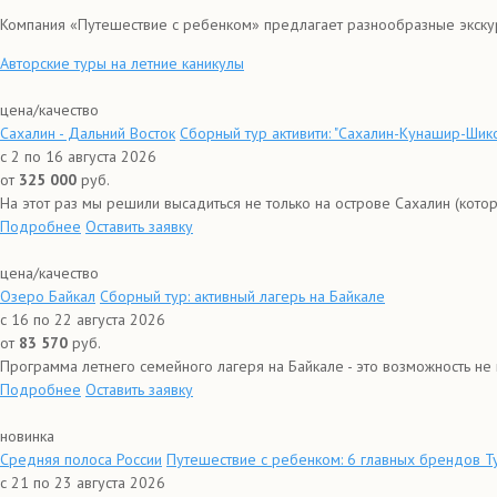
Компания «Путешествие с ребенком» предлагает разнообразные экску
Авторские туры на летние каникулы
цена/качество
Сахалин - Дальний Восток
Сборный тур активити: "Сахалин-Кунашир-Шикот
с 2 по 16 августа 2026
от
325 000
руб.
На этот раз мы решили высадиться не только на острове Сахалин (которы
Подробнее
Оставить заявку
цена/качество
Озеро Байкал
Сборный тур: активный лагерь на Байкале
с 16 по 22 августа 2026
от
83 570
руб.
Программа летнего семейного лагеря на Байкале - это возможность не 
Подробнее
Оставить заявку
новинка
Средняя полоса России
Путешествие с ребенком: 6 главных брендов Т
с 21 по 23 августа 2026