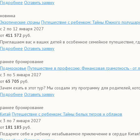
Подробнее
Оставить заявку
новинка
Экзотические страны
Путешествие с ребенком: Тайны Южного полушари
с 2 по 12 января 2027
от
411 572
руб.
Приглашаем вас и ваших детей в особенное семейное путешествие, гд
Подробнее
Оставить заявку
раннее бронирование
Подмосковье
Путешествие в профессию: Финансовая грамотность - от
с 3 по 5 января 2027
от
65 705
руб.
Зачем ехать в этот тур? Мы создали эту программу для родителей, кото
Подробнее
Оставить заявку
раннее бронирование
Китай
Путешествие с ребенком: Тайны белых тигров и облаков
с 3 по 7 января 2027
от
181 185
руб.
Подарите себе и ребенку незабываемое приключение в сердце Китая! 