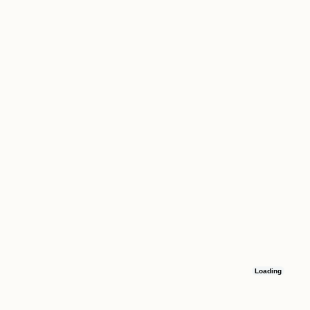
Loading
Остались вопросы
Оставьте номер телефона, и мы свяжемся с вами в течение 15 минут