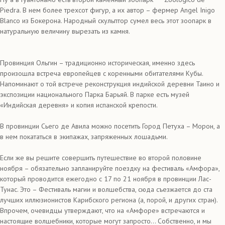
Piedra. В нем более трехсот фигур, а их автор – фермер Angel Inigo
Blanco из Бокерона. Народный скульптор сумел весь этот зоопарк в
натуральную величину вырезать из камня.
Провинция Ольгин – традиционно историческая, именно здесь
произошла встреча европейцев с коренными обитателями Кубы.
Напоминают о той встрече реконструкция индийской деревни Таино и
экспозиции национального Парка Барьяй. В парке есть музей
«Индийская деревня» и копия испанской крепости.
В провинции Сьего де Авила можно посетить Город Петуха – Морон, а
в нем покататься в экипажах, запряженных лошадьми.
Если же вы решите совершить путешествие во второй половине
ноября – обязательно запланируйте поездку на фестиваль «Амфора»,
который проводится ежегодно с 17 по 21 ноября в провинции Лас-
Тунас. Это – Фестиваль магии и волшебства, сюда съезжается до ста
лучших иллюзионистов Карибского региона (а, порой, и других стран).
Впрочем, очевидцы утверждают, что на «Амфоре» встречаются и
настоящие волшебники, которые могут запросто… Собственно, и мы