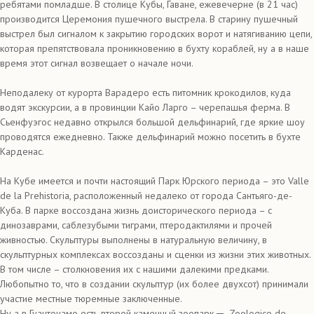
ребятами помладше. В столице Кубы, Гаване, ежевечерне (в 21 час)
производится Церемония пушечного выстрела. В старину пушечный
выстрел был сигналом к закрытию городских ворот и натягиванию цепи,
которая препятствовала проникновению в бухту кораблей, ну а в наше
время этот сигнал возвещает о начале ночи.
Неподалеку от курорта Варадеро есть питомник крокодилов, куда
водят экскурсии, а в провинции Кайо Ларго – черепашья ферма. В
Сьенфуэгос недавно открылся большой дельфинарий, где яркие шоу
проводятся ежедневно. Также дельфинарий можно посетить в бухте
Карденас.
На Кубе имеется и почти настоящий Парк Юрского периода – это Valle
de la Prehistoria, расположенный недалеко от города Сантьяго-де-
Куба. В парке воссоздана жизнь доисторического периода – с
динозаврами, саблезубыми тиграми, птеродактилями и прочей
живностью. Скульптуры выполнены в натуральную величину, в
скульптурных комплексах воссозданы и сценки из жизни этих животных.
В том числе – столкновения их с нашими далекими предками.
Любопытно то, что в создании скульптур (их более двухсот) принимали
участие местные тюремные заключенные.
Ну а в Гуантонамо есть второй каменный зоопарк
─
Zoologico de