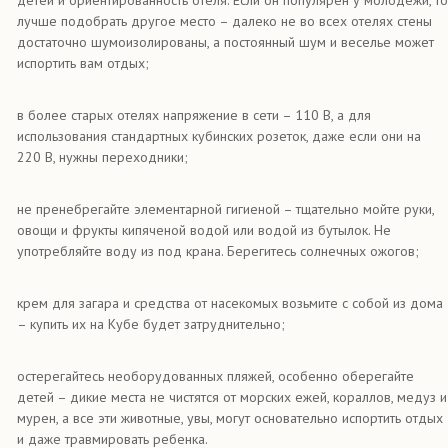
детей и ориентированность отеля. Если он популярен у молодежи, то
лучше подобрать другое место – далеко не во всех отелях стены
достаточно шумоизолированы, а постоянный шум и веселье может
испортить вам отдых;
в более старых отелях напряжение в сети – 110 В, а для
использования стандартных кубинских розеток, даже если они на
220 В, нужны переходники;
не пренебрегайте элементарной гигиеной – тщательно мойте руки,
овощи и фрукты кипяченой водой или водой из бутылок. Не
употребляйте воду из под крана. Берегитесь солнечных ожогов;
крем для загара и средства от насекомых возьмите с собой из дома
– купить их на Кубе будет затруднительно;
остерегайтесь необорудованных пляжей, особенно оберегайте
детей – дикие места не чистятся от морских ежей, кораллов, медуз и
мурен, а все эти животные, увы, могут основательно испортить отдых
и даже травмировать ребенка.