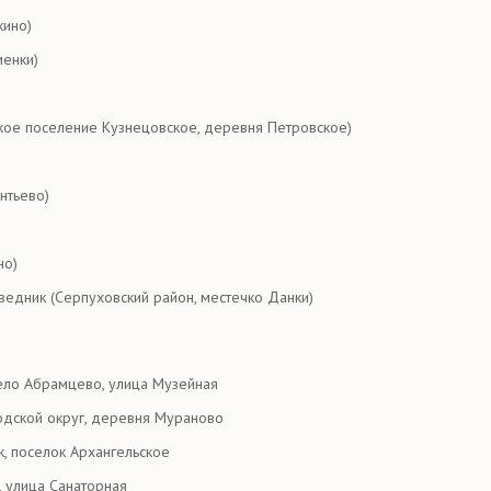
кино)
менки)
ское поселение Кузнецовское, деревня Петровское)
нтьево)
но)
едник (Серпуховский район, местечко Данки)
cело Абрамцево, улица Музейная
родской округ, деревня Мураново
к, поселок Архангельское
 улица Санаторная