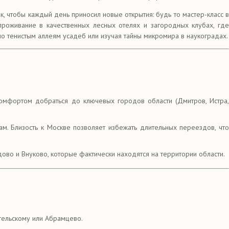
к, чтобы каждый день приносил новые открытия: будь то мастер-класс 
проживание в качественных лесных отелях и загородных клубах, где
по тенистым аллеям усадеб или изучая тайны микромира в наукоградах.
омфортом добраться до ключевых городов области (Дмитров, Истра
. Близость к Москве позволяет избежать длительных переездов, чт
во и Внуково, которые фактически находятся на территории области.
гельскому или Абрамцево.