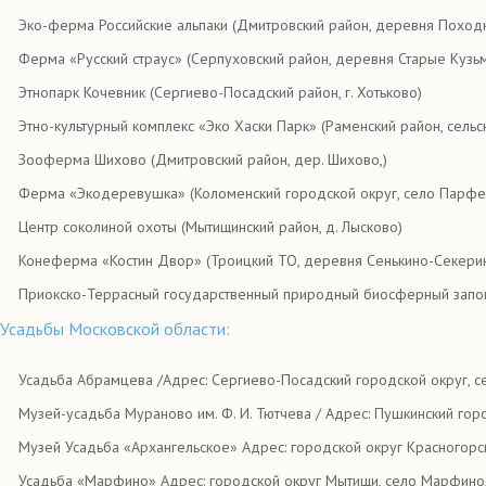
Эко-ферма Российские альпаки (Дмитровский район, деревня Поход
Ферма «Русский страус» (Серпуховский район, деревня Старые Кузь
Этнопарк Кочевник (Сергиево-Посадский район, г. Хотьково)
Этно-культурный комплекс «Эко Хаски Парк» (Раменский район, сель
Зооферма Шихово (Дмитровский район, дер. Шихово,)
Ферма «Экодеревушка» (Коломенский городской округ, село Парфе
Центр соколиной охоты (Мытищинский район, д. Лысково)
Конеферма «Костин Двор» (Троицкий ТО, деревня Сенькино-Секери
Приокско-Террасный государственный природный биосферный запов
Усадьбы Московской области:
Усадьба Абрамцева /Адрес: Сергиево-Посадский городской округ, 
Музей-усадьба Мураново им. Ф. И. Тютчева / Адрес: Пушкинский го
Музей Усадьба «Архангельское» Адрес: городской округ Красногорс
Усадьба «Марфино» Адрес: городской округ Мытищи, село Марфино,