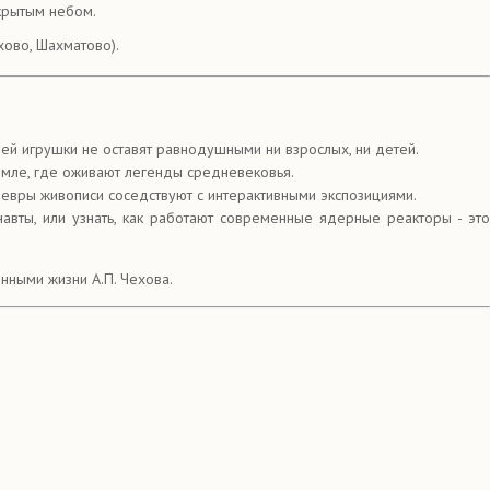
ткрытым небом.
хово, Шахматово).
ей игрушки не оставят равнодушными ни взрослых, ни детей.
емле, где оживают легенды средневековья.
девры живописи соседствуют с интерактивными экспозициями.
авты, или узнать, как работают современные ядерные реакторы - это
ными жизни А.П. Чехова.