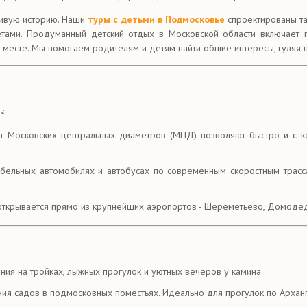
живую историю. Наши
туры с детьми в Подмосковье
спроектированы та
етами. Продуманный детский отдых в Московской области включает 
 месте. Мы помогаем родителям и детям найти общие интересы, гуляя 
:
 Московских центральных диаметров (МЦД) позволяют быстро и с к
льных автомобилях и автобусах по современным скоростным трассам
ткрывается прямо из крупнейших аэропортов - Шереметьево, Домодедо
ния на тройках, лыжных прогулок и уютных вечеров у камина.
ния садов в подмосковных поместьях. Идеально для прогулок по Архан