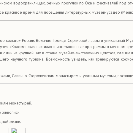
ьминском водохранилищах, речных прогулок по Оке и фестивалей под о
амое красивое время для посещения литературных музеев-усадеб (Мели
ое кольцо» России. Величие Троице-Сергиевой лавры и уникальный Муз
узея «Коломенская пастила» и интерактивные программы в местном кр
 и один из крупнейших в стране музейно-выставочных центров, где ше
его научного туризма. Возможность увидеть, как тренируются космон
жами, Саввино-Сторожевским монастырем и уютными музеями, посвящен
риям монастырей.
й живописи.
дной жизни.