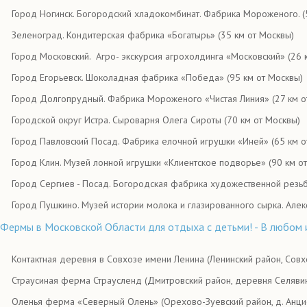
Город Ногинск. Богородский хладокомбинат. Фабрика Мороженого. (
Зеленоград. Кондитерская фабрика «Богатырь» (35 км от Москвы)
Город Московский. Агро- экскурсия агрохолдинга «Московский» (26 
Город Егорьевск. Шоколадная фабрика «Победа» (95 км от Москвы)
Город Долгопрудный. Фабрика Мороженого «Чистая Линия» (27 км о
Городской округ Истра. Сыроварня Олега Сироты (70 км от Москвы)
Город Павловский Посад. Фабрика елочной игрушки «Иней» (65 км о
Город Клин. Музей лонной игрушки «Клиентское подворье» (90 км о
Город Сергиев - Посад. Богородская фабрика художественной резь
Город Пушкино. Музей истории молока и глазированного сырка. Алек
Фермы в Московской Области для отдыха с детьми! - В любом 
Контактная деревня в Совхозе имени Ленина (Ленинский район, Совх
Страусиная ферма Страусленд (Дмитровский район, деревня Селяви
Оленья ферма «Северный Олень» (Орехово-Зуевский район, д. Анци