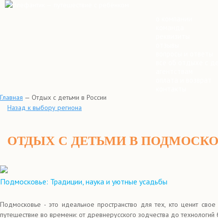
о компании
команда
реквизиты
отзывы
вопросы и ответы
всё об отдыхе с д
агентствам
оплата и возврат
контакты
Главная
—
Отдых с детьми в России
Назад к выбору региона
ОТДЫХ С ДЕТЬМИ В ПОДМОСК
Подмосковье: Традиции, наука и уютные усадьбы
Подмосковье - это идеальное пространство для тех, кто ценит сво
путешествие во времени: от древнерусского зодчества до технологий 