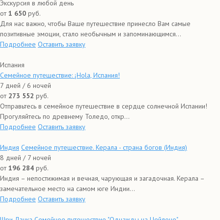
Экскурсия в любой день
от
1 650
руб.
Для нас важно, чтобы Ваше путешествие принесло Вам самые
позитивные эмоции, стало необычным и запоминающимся...
Подробнее
Оставить заявку
Испания
Семейное путешествие: ¡Hola, Испания!
7 дней / 6 ночей
от
273 552
руб.
Отправьтесь в семейное путешествие в сердце солнечной Испании!
Прогуляйтесь по древнему Толедо, откр...
Подробнее
Оставить заявку
Индия
Семейное путешествие. Керала - страна богов (Индия)
8 дней / 7 ночей
от
196 284
руб.
Индия – непостижимая и вечная, чарующая и загадочная. Керала –
замечательное место на самом юге Индии...
Подробнее
Оставить заявку
Шри-Ланка
Семейное путешествие "Однажды на Цейлоне"