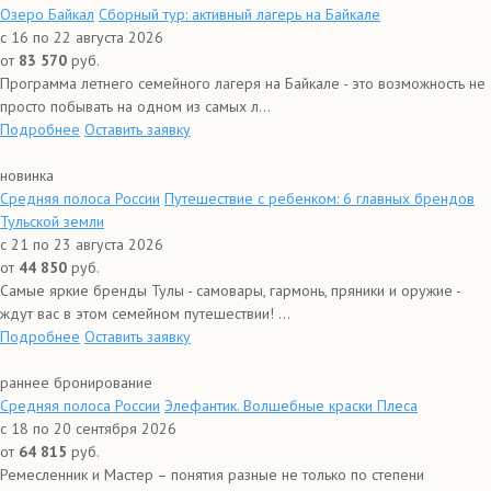
Озеро Байкал
Сборный тур: активный лагерь на Байкале
с 16 по 22 августа 2026
от
83 570
руб.
Программа летнего семейного лагеря на Байкале - это возможность не
просто побывать на одном из самых л...
Подробнее
Оставить заявку
новинка
Средняя полоса России
Путешествие с ребенком: 6 главных брендов
Тульской земли
с 21 по 23 августа 2026
от
44 850
руб.
Самые яркие бренды Тулы - самовары, гармонь, пряники и оружие -
ждут вас в этом семейном путешествии! ...
Подробнее
Оставить заявку
раннее бронирование
Средняя полоса России
Элефантик. Волшебные краски Плеса
с 18 по 20 сентября 2026
от
64 815
руб.
Ремесленник и Мастер – понятия разные не только по степени