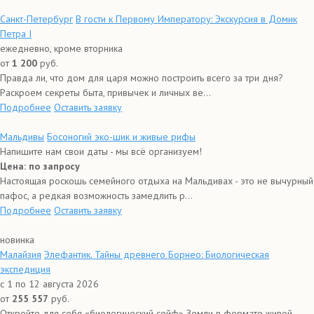
Санкт-Петербург
В гости к Первому Императору: Экскурсия в Домик
Петра I
ежедневно, кроме вторника
от
1 200
руб.
Правда ли, что дом для царя можно построить всего за три дня?
Раскроем секреты быта, привычек и личных ве...
Подробнее
Оставить заявку
Мальдивы
Босоногий эко-шик и живые рифы
Напишите нам свои даты - мы всё организуем!
Цена: по запросу
Настоящая роскошь семейного отдыха на Мальдивах - это не вычурный
пафос, а редкая возможность замедлить р...
Подробнее
Оставить заявку
новинка
Малайзия
Элефантик. Тайны древнего Борнео: Биологическая
экспедиция
с 1 по 12 августа 2026
от
255 557
руб.
Откройте для себя «биологический сейф» Земли в формате живой