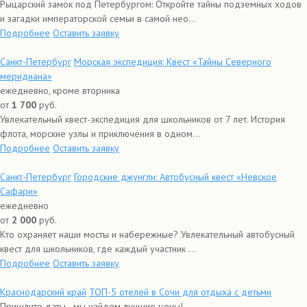
Рыцарский замок под Петербургом: Откройте тайны подземных ходов
и загадки императорской семьи в самой нео...
Подробнее
Оставить заявку
Санкт-Петербург
Морская экспедиция: Квест «Тайны Северного
меридиана»
ежедневно, кроме вторника
от
1 700
руб.
Увлекательный квест-экспедиция для школьников от 7 лет. История
флота, морские узлы и приключения в одном...
Подробнее
Оставить заявку
Санкт-Петербург
Городские джунгли: Автобусный квест «Невское
Сафари»
ежедневно
от
2 000
руб.
Кто охраняет наши мосты и набережные? Увлекательный автобусный
квест для школьников, где каждый участник ...
Подробнее
Оставить заявку
Краснодарский край
ТОП-5 отелей в Сочи для отдыха с детьми
Пришлите даты - мы найдем лучшие цены!