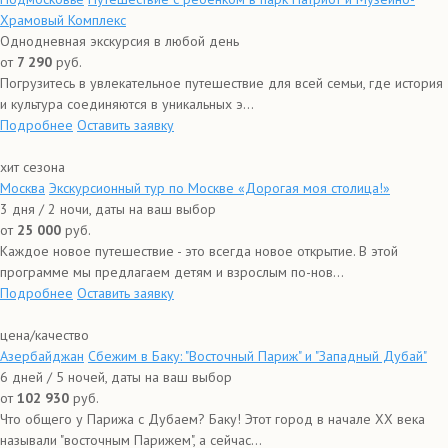
Храмовый Комплекс
Однодневная экскурсия в любой день
от
7 290
руб.
Погрузитесь в увлекательное путешествие для всей семьи, где история
и культура соединяются в уникальных э...
Подробнее
Оставить заявку
хит сезона
Москва
Экскурсионный тур по Москве «Дорогая моя столица!»
3 дня / 2 ночи, даты на ваш выбор
от
25 000
руб.
Каждое новое путешествие - это всегда новое открытие. В этой
программе мы предлагаем детям и взрослым по-нов...
Подробнее
Оставить заявку
цена/качество
Азербайджан
Сбежим в Баку: "Восточный Париж" и "Западный Дубай"
6 дней / 5 ночей, даты на ваш выбор
от
102 930
руб.
Что общего у Парижа с Дубаем? Баку! Этот город в начале XX века
называли "восточным Парижем", а сейчас...