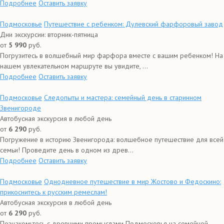
Подробнее
Оставить заявку
Подмосковье
Путешествие с ребенком: Дулевский фарфоровый завод
Дни экскурсии: вторник-пятница
от
5 990
руб.
Погрузитесь в волшебный мир фарфора вместе с вашим ребенком! На
нашем увлекательном маршруте вы увидите, ...
Подробнее
Оставить заявку
Подмосковье
Следопыты и мастера: семейный день в старинном
Звенигороде
Автобусная экскурсия в любой день
от
6 290
руб.
Погружение в историю Звенигорода: волшебное путешествие для всей
семьи! Проведите день в одном из древ...
Подробнее
Оставить заявку
Подмосковье
Однодневное путешествие в мир Жостово и Федоскино:
прикоснитесь к русским ремеслам!
Автобусная экскурсия в любой день
от
6 290
руб.
Познакомьтесь с древними промыслами Подмосковья на семейной