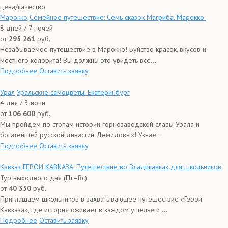
цена/качество
Марокко
Семейное путешествие: Семь сказок Магриба. Марокко.
8 дней / 7 ночей
от
295 261
руб.
Незабываемое путешествие в Марокко! Буйство красок, вкусов и
местного колорита! Вы должны это увидеть все...
Подробнее
Оставить заявку
Урал
Уральские самоцветы. Екатеринбург
4 дня / 3 ночи
от
106 600
руб.
Мы пройдем по стопам истории горнозаводской славы Урала и
богатейшей русской династии Демидовых! Узнае...
Подробнее
Оставить заявку
Кавказ
ГЕРОИ КАВКАЗА. Путешествие во Владикавказ для школьников
Тур выходного дня (Пт–Вс)
от
40 350
руб.
Приглашаем школьников в захватывающее путешествие «Герои
Кавказа», где история оживает в каждом ущелье и ...
Подробнее
Оставить заявку