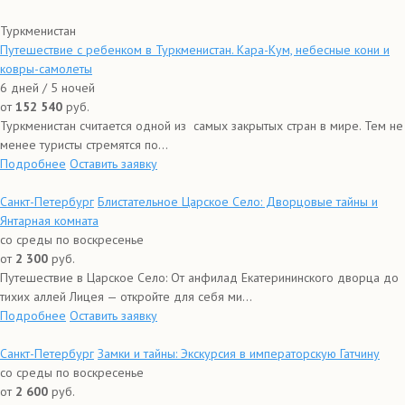
Туркменистан
Путешествие с ребенком в Туркменистан. Кара-Кум, небесные кони и
ковры-самолеты
6 дней / 5 ночей
от
152 540
руб.
Туркменистан считается одной из самых закрытых стран в мире. Тем не
менее туристы стремятся по...
Подробнее
Оставить заявку
Санкт-Петербург
Блистательное Царское Село: Дворцовые тайны и
Янтарная комната
со среды по воскресенье
от
2 300
руб.
Путешествие в Царское Село: От анфилад Екатерининского дворца до
тихих аллей Лицея — откройте для себя ми...
Подробнее
Оставить заявку
Санкт-Петербург
Замки и тайны: Экскурсия в императорскую Гатчину
со среды по воскресенье
от
2 600
руб.