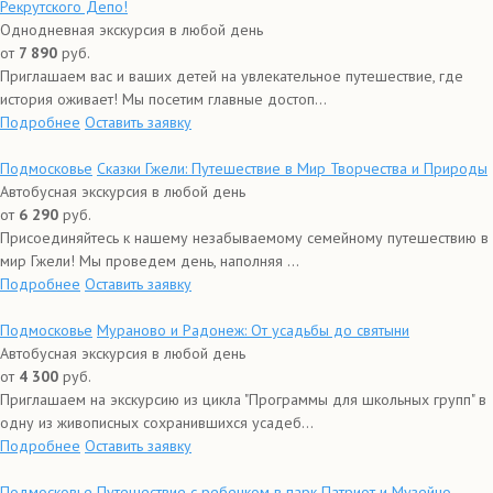
Рекрутского Депо!
Однодневная экскурсия в любой день
от
7 890
руб.
Приглашаем вас и ваших детей на увлекательное путешествие, где
история оживает! Мы посетим главные достоп...
Подробнее
Оставить заявку
Подмосковье
Сказки Гжели: Путешествие в Мир Творчества и Природы
Автобусная экскурсия в любой день
от
6 290
руб.
Присоединяйтесь к нашему незабываемому семейному путешествию в
мир Гжели! Мы проведем день, наполняя ...
Подробнее
Оставить заявку
Подмосковье
Мураново и Радонеж: От усадьбы до святыни
Автобусная экскурсия в любой день
от
4 300
руб.
Приглашаем на экскурсию из цикла "Программы для школьных групп" в
одну из живописных сохранившихся усадеб...
Подробнее
Оставить заявку
Подмосковье
Путешествие с ребенком в парк Патриот и Музейно-