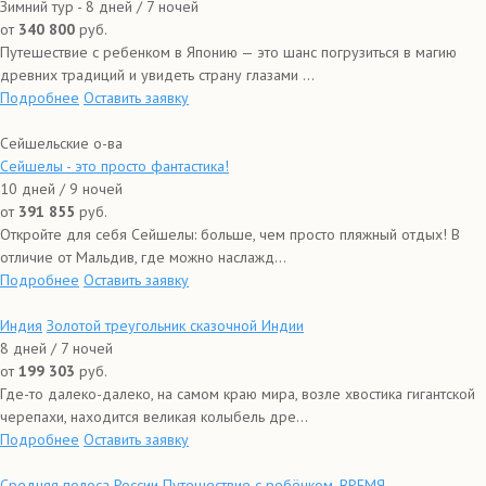
Зимний тур - 8 дней / 7 ночей
от
340 800
руб.
Путешествие с ребенком в Японию — это шанс погрузиться в магию
древних традиций и увидеть страну глазами ...
Подробнее
Оставить заявку
Сейшельские о-ва
Сейшелы - это просто фантастика!
10 дней / 9 ночей
от
391 855
руб.
Откройте для себя Сейшелы: больше, чем просто пляжный отдых! В
отличие от Мальдив, где можно наслажд...
Подробнее
Оставить заявку
Индия
Золотой треугольник сказочной Индии
8 дней / 7 ночей
от
199 303
руб.
Где-то далеко-далеко, на самом краю мира, возле хвостика гигантской
черепахи, находится великая колыбель дре...
Подробнее
Оставить заявку
Средняя полоса России
Путешествие с ребёнком, ВРЕМЯ