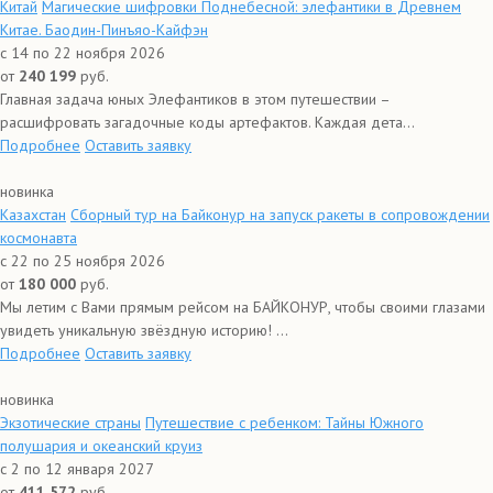
Китай
Магические шифровки Поднебесной: элефантики в Древнем
Китае. Баодин-Пинъяо-Кайфэн
с 14 по 22 ноября 2026
от
240 199
руб.
Главная задача юных Элефантиков в этом путешествии –
расшифровать загадочные коды артефактов. Каждая дета...
Подробнее
Оставить заявку
новинка
Казахстан
Сборный тур на Байконур на запуск ракеты в сопровождении
космонавта
с 22 по 25 ноября 2026
от
180 000
руб.
Мы летим с Вами прямым рейсом на БАЙКОНУР, чтобы своими глазами
увидеть уникальную звёздную историю! ...
Подробнее
Оставить заявку
новинка
Экзотические страны
Путешествие с ребенком: Тайны Южного
полушария и океанский круиз
с 2 по 12 января 2027
от
411 572
руб.