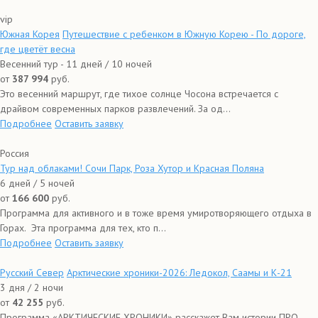
vip
Южная Корея
Путешествие с ребенком в Южную Корею - По дороге,
где цветёт весна
Весенний тур - 11 дней / 10 ночей
от
387 994
руб.
Это весенний маршрут, где тихое солнце Чосона встречается с
драйвом современных парков развлечений. За од...
Подробнее
Оставить заявку
Россия
Тур над облаками! Сочи Парк, Роза Хутор и Красная Поляна
6 дней / 5 ночей
от
166 600
руб.
Программа для активного и в тоже время умиротворяющего отдыха в
Горах. Эта программа для тех, кто п...
Подробнее
Оставить заявку
Русский Север
Арктические хроники-2026: Ледокол, Саамы и К-21
3 дня / 2 ночи
от
42 255
руб.
Программа «АРКТИЧЕСКИЕ ХРОНИКИ» расскажет Вам истории ПРО