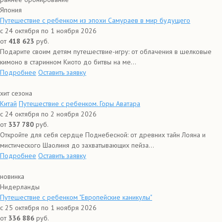
Япония
Путешествие с ребенком из эпохи Самураев в мир будущего
с 24 октября по 1 ноября 2026
от
418 623
руб.
Подарите своим детям путешествие-игру: от облачения в шелковые
кимоно в старинном Киото до битвы на ме...
Подробнее
Оставить заявку
хит сезона
Китай
Путешествие с ребенком. Горы Аватара
с 24 октября по 2 ноября 2026
от
337 780
руб.
Откройте для себя сердце Поднебесной: от древних тайн Лояна и
мистического Шаолиня до захватывающих пейза...
Подробнее
Оставить заявку
новинка
Нидерланды
Путешествие с ребенком "Европейские каникулы"
с 25 октября по 1 ноября 2026
от
336 886
руб.