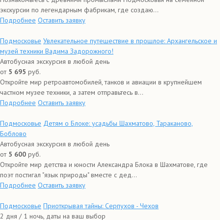
экскурсии по легендарным фабрикам, где создаю...
Подробнее
Оставить заявку
Подмосковье
Увлекательное путешествие в прошлое: Архангельское и
музей техники Вадима Задорожного!
Автобусная экскурсия в любой день
от
5 695
руб.
Откройте мир ретроавтомобилей, танков и авиации в крупнейшем
частном музее техники, а затем отправьтесь в...
Подробнее
Оставить заявку
Подмосковье
Детям о Блоке: усадьбы Шахматово, Тараканово,
Боблово
Автобусная экскурсия в любой день
от
5 600
руб.
Откройте мир детства и юности Александра Блока в Шахматове, где
поэт постигал "язык природы" вместе с дед...
Подробнее
Оставить заявку
Подмосковье
Приоткрывая тайны: Серпухов - Чехов
2 дня / 1 ночь, даты на ваш выбор