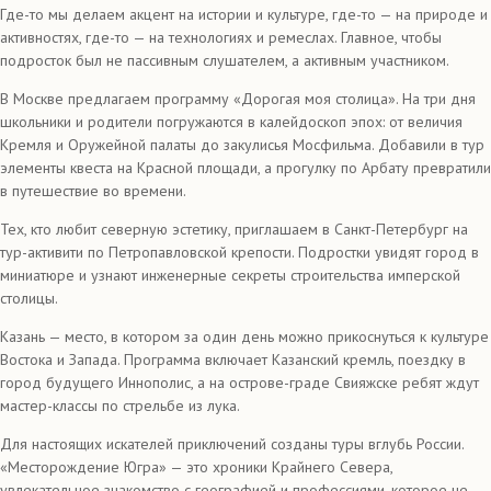
Где-то мы делаем акцент на истории и культуре, где-то — на природе и
активностях, где-то — на технологиях и ремеслах. Главное, чтобы
подросток был не пассивным слушателем, а активным участником.
В Москве предлагаем программу «Дорогая моя столица». На три дня
школьники и родители погружаются в калейдоскоп эпох: от величия
Кремля и Оружейной палаты до закулисья Мосфильма. Добавили в тур
элементы квеста на Красной площади, а прогулку по Арбату превратили
в путешествие во времени.
Тех, кто любит северную эстетику, приглашаем в Санкт-Петербург на
тур-активити по Петропавловской крепости. Подростки увидят город в
миниатюре и узнают инженерные секреты строительства имперской
столицы.
Казань — место, в котором за один день можно прикоснуться к культуре
Востока и Запада. Программа включает Казанский кремль, поездку в
город будущего Иннополис, а на острове-граде Свияжске ребят ждут
мастер-классы по стрельбе из лука.
Для настоящих искателей приключений созданы туры вглубь России.
«Месторождение Югра» — это хроники Крайнего Севера,
увлекательное знакомство с географией и профессиями, которое не