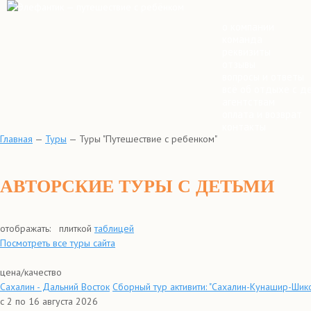
о компании
команда
реквизиты
отзывы
вопросы и ответы
всё об отдыхе с д
агентствам
оплата и возврат
контакты
Главная
—
Туры
—
Туры "Путешествие с ребенком"
АВТОРСКИЕ ТУРЫ С ДЕТЬМИ
отображать:
плиткой
таблицей
Посмотреть все туры сайта
цена/качество
Сахалин - Дальний Восток
Сборный тур активити: "Сахалин-Кунашир-Шикот
с 2 по 16 августа 2026