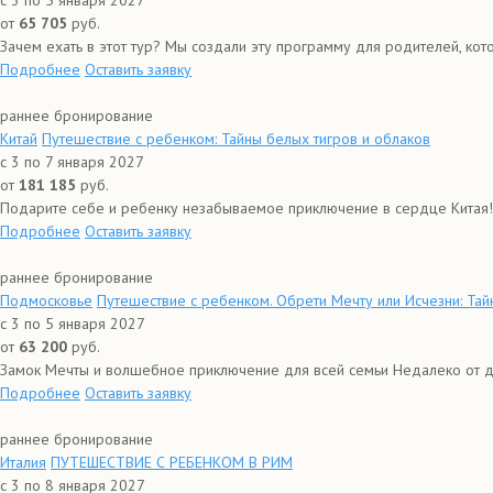
с 3 по 5 января 2027
от
65 705
руб.
Зачем ехать в этот тур? Мы создали эту программу для родителей, кото
Подробнее
Оставить заявку
раннее бронирование
Китай
Путешествие с ребенком: Тайны белых тигров и облаков
с 3 по 7 января 2027
от
181 185
руб.
Подарите себе и ребенку незабываемое приключение в сердце Китая! 
Подробнее
Оставить заявку
раннее бронирование
Подмосковье
Путешествие с ребенком. Обрети Мечту или Исчезни: Тай
с 3 по 5 января 2027
от
63 200
руб.
Замок Мечты и волшебное приключение для всей семьи Недалеко от др
Подробнее
Оставить заявку
раннее бронирование
Италия
ПУТЕШЕСТВИЕ С РЕБЕНКОМ В РИМ
с 3 по 8 января 2027