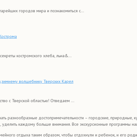
тарейших городов мира и познакомиться с...
 Кострома
екреты костромского хлеба, льна&...
ри,зимнему волшебнику Тверских Карел
во с Тверской областью! Отведаем ...
чать разнообразные достопримечательности – городские, природные, к
, уделить каждому больше внимания. Все экскурсионные программы на
йного отдыха таким образом, чтобы отдохнули и ребенок, и его родите