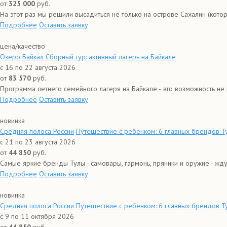
от
325 000
руб.
На этот раз мы решили высадиться не только на острове Сахалин (которы
Подробнее
Оставить заявку
цена/качество
Озеро Байкал
Сборный тур: активный лагерь на Байкале
с 16 по 22 августа 2026
от
83 570
руб.
Программа летнего семейного лагеря на Байкале - это возможность не 
Подробнее
Оставить заявку
новинка
Средняя полоса России
Путешествие с ребенком: 6 главных брендов Т
с 21 по 23 августа 2026
от
44 850
руб.
Самые яркие бренды Тулы - самовары, гармонь, пряники и оружие - ждут
Подробнее
Оставить заявку
новинка
Средняя полоса России
Путешествие с ребенком: 6 главных брендов Ту
с 9 по 11 октября 2026