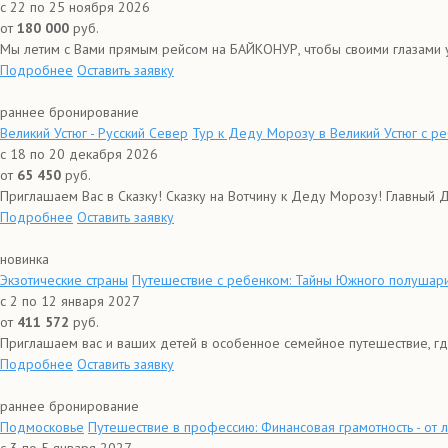
с 22 по 25 ноября 2026
от
180 000
руб.
Мы летим с Вами прямым рейсом на БАЙКОНУР, чтобы своими глазами у
Подробнее
Оставить заявку
раннее бронирование
Великий Устюг - Русский Север
Тур к Деду Морозу в Великий Устюг с р
с 18 по 20 декабря 2026
от
65 450
руб.
Приглашаем Вас в Сказку! Сказку на Вотчину к Деду Морозу! Главный 
Подробнее
Оставить заявку
новинка
Экзотические страны
Путешествие с ребенком: Тайны Южного полушари
с 2 по 12 января 2027
от
411 572
руб.
Приглашаем вас и ваших детей в особенное семейное путешествие, гд
Подробнее
Оставить заявку
раннее бронирование
Подмосковье
Путешествие в профессию: Финансовая грамотность - от