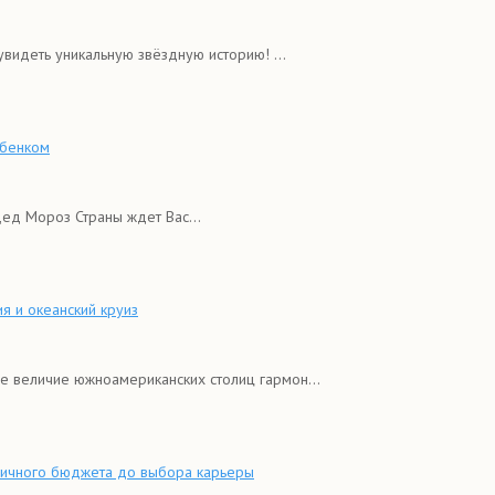
видеть уникальную звёздную историю! ...
ебенком
Дед Мороз Страны ждет Вас...
я и океанский круиз
е величие южноамериканских столиц гармон...
 личного бюджета до выбора карьеры