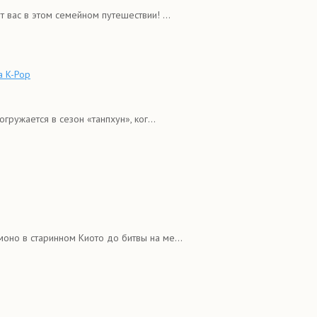
 вас в этом семейном путешествии! ...
а K-Pop
ружается в сезон «танпхун», ког...
оно в старинном Киото до битвы на ме...