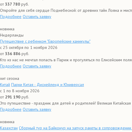
от
337 780
руб.
Откройте для себя сердце Поднебесной: от древних тайн Лояна и мист
Подробнее
Оставить заявку
новинка
Нидерланды
Путешествие с ребенком "Европейские каникулы"
с 25 октября по 1 ноября 2026
от
336 886
руб.
Кто из нас не мечтал попасть в Париж и прогуляться по Елисейским поля
Подробнее
Оставить заявку
хит сезона
Китай
Парки Китая - Диснейленд и Юниверсал
с 1 по 8 ноября 2026
от
291 190
руб.
Это путешествие - праздник для детей и родителей! Великая Китайская 
Подробнее
Оставить заявку
новинка
Казахстан
Сборный тур на Байконур на запуск ракеты в сопровождении