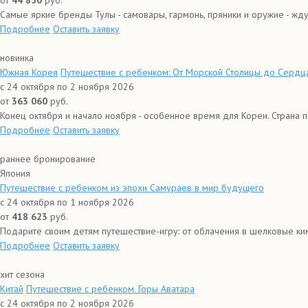
от
44 850
руб.
Самые яркие бренды Тулы - самовары, гармонь, пряники и оружие - ждут
Подробнее
Оставить заявку
новинка
Южная Корея
Путешествие с ребенком: От Морской Столицы до Сердц
с 24 октября по 2 ноября 2026
от
363 060
руб.
Конец октября и начало ноября - особенное время для Кореи. Страна пог
Подробнее
Оставить заявку
раннее бронирование
Япония
Путешествие с ребенком из эпохи Самураев в мир будущего
с 24 октября по 1 ноября 2026
от
418 623
руб.
Подарите своим детям путешествие-игру: от облачения в шелковые ким
Подробнее
Оставить заявку
хит сезона
Китай
Путешествие с ребенком. Горы Аватара
с 24 октября по 2 ноября 2026