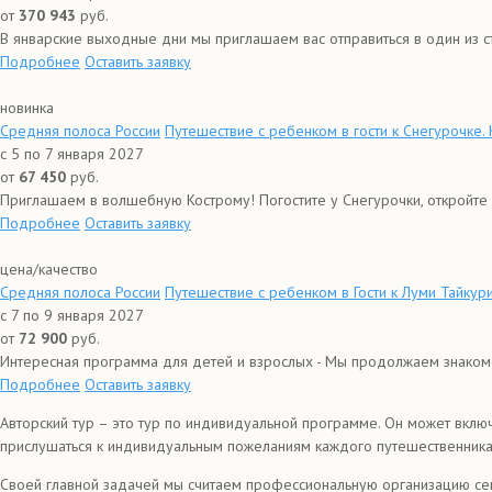
от
370 943
руб.
В январские выходные дни мы приглашаем вас отправиться в один из с
Подробнее
Оставить заявку
новинка
Средняя полоса России
Путешествие с ребенком в гости к Снегурочке.
с 5 по 7 января 2027
от
67 450
руб.
Приглашаем в волшебную Кострому! Погостите у Снегурочки, откройте с
Подробнее
Оставить заявку
цена/качество
Средняя полоса России
Путешествие с ребенком в Гости к Луми Тайку
с 7 по 9 января 2027
от
72 900
руб.
Интересная программа для детей и взрослых - Мы продолжаем знакомст
Подробнее
Оставить заявку
Авторский тур – это тур по индивидуальной программе. Он может вклю
прислушаться к индивидуальным пожеланиям каждого путешественника
Своей главной задачей мы считаем профессиональную организацию семе