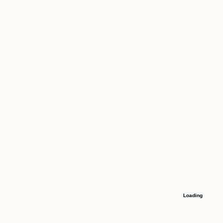
Loading
Остались вопросы
Оставьте номер телефона, и мы свяжемся с вами в течение 15 минут