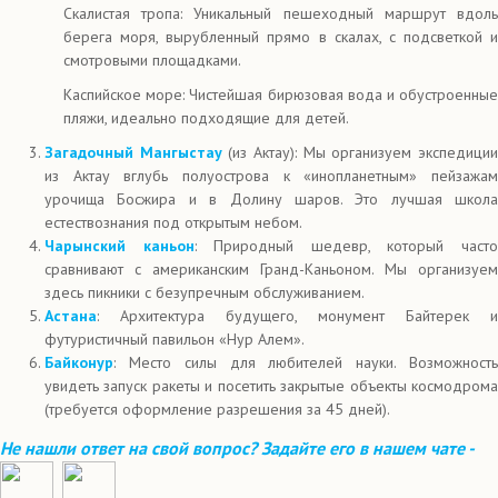
Скалистая тропа: Уникальный пешеходный маршрут вдоль
берега моря, вырубленный прямо в скалах, с подсветкой и
смотровыми площадками.
Каспийское море: Чистейшая бирюзовая вода и обустроенные
пляжи, идеально подходящие для детей.
Загадочный Мангыстау
(из Актау): Мы организуем экспедици
из Актау вглубь полуострова к «инопланетным» пейзажам
урочища Босжира и в Долину шаров. Это лучшая школа
естествознания под открытым небом.
Чарынский каньон
: Природный шедевр, который част
сравнивают с американским Гранд-Каньоном. Мы организуем
здесь пикники с безупречным обслуживанием.
Астана
: Архитектура будущего, монумент Байтерек и
футуристичный павильон «Нур Алем».
Байконур
: Место силы для любителей науки. Возможность
увидеть запуск ракеты и посетить закрытые объекты космодрома
(требуется оформление разрешения за 45 дней).
Не нашли ответ на свой вопрос? Задайте его в нашем чате -