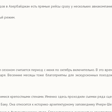
одов в Азербайджан есть прямые рейсы сразу у нескольких авиакомпан
ый режим.
 сезоном считается период с июня по октябрь включительно. В это вр
варя. Весенние месяцы тоже благоприятны для экскурсионных поездок
имися крепостными стенами. Именно здесь проходили съемки ряда сцен
 Баку. Она относится к историко-архитектурному заповеднику Ичери-Ше
жение в футуристическом стиле. Спроектировано знаменитым архитект