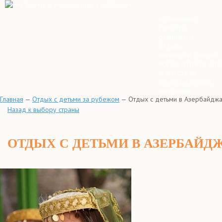
о компании
команда
реквизиты
отзывы
вопросы и ответы
всё об отдыхе с д
агентствам
оплата и возврат
контакты
Главная
—
Отдых с детьми за рубежом
—
Отдых с детьми в Азербайдж
Назад к выбору страны
ОТДЫХ С ДЕТЬМИ В АЗЕРБАЙД