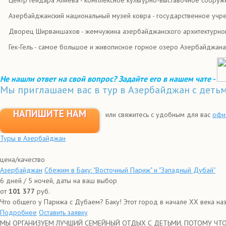
Азербайджанский национальный музей ковра - государственное уч
Дворец Ширваншахов - жемчужина азербайджанского архитектурног
Гек-Гель - самое большое и живописное горное озеро Азербайджана
Не нашли ответ на свой вопрос? Задайте его в нашем чате -
Мы приглашаем вас в тур в Азербайджан с деть
НАПИШИТЕ НАМ
или свяжитесь с удобным для вас
офи
Туры в Азербайджан
цена/качество
Азербайджан
Сбежим в Баку: "Восточный Париж" и "Западный Дубай"
6 дней / 5 ночей, даты на ваш выбор
от
101 377
руб.
Что общего у Парижа с Дубаем? Баку! Этот город в начале XX века назы
Подробнее
Оставить заявку
МЫ ОРГАНИЗУЕМ ЛУЧШИЙ СЕМЕЙНЫЙ ОТДЫХ С ДЕТЬМИ, ПОТОМУ ЧТО