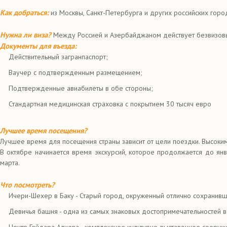
Как добраться:
из Москвы, Санкт-Петербурга и других российских гор
Нужна ли виза?
Между Россией и Азербайджаном действует безвизов
Документы для въезда
:
Действительный загранпаспорт;
Ваучер с подтвержденным размещением;
Подтвержденные авиабилеты в обе стороны;
Стандартная медицинская страховка с покрытием 30 тысяч евро
Лучшее время посещения?
Лучшее время для посещения страны зависит от цели поездки. Высоким
В октябре начинается время экскурсий, которое продолжается до ян
марта.
Что посмотреть?
Ичери-Шехер в Баку - Старый город, окруженный отлично сохранивш
Девичья башня - одна из самых знаковых достопримечательностей в
Центр Гейдара Алиева - комплексное культурно-выставочное соору