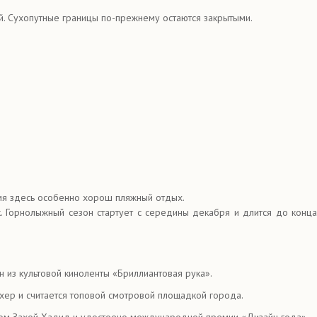
ий. Сухопутные границы по-прежнему остаются закрытыми.
емя здесь особенно хорош пляжный отдых.
. Горнолыжный сезон стартует с середины декабря и длится до конца
 из культовой киноленты «Бриллиантовая рука».
хер и считается топовой смотровой площадкой города.
ором Захой Хадид и удостоено международной премии «Дизайн года».