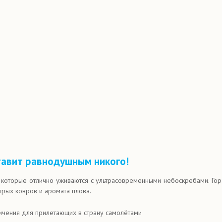
тавит равнодушным никого!
которые отлично уживаются с ультрасовременными небоскребами. Горо
трых ковров и аромата плова.
ичения для прилетающих в страну самолётами