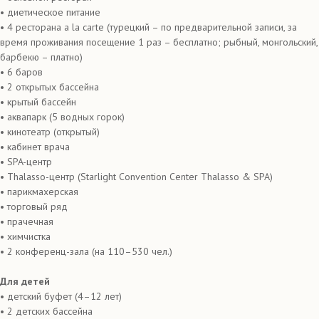
• диетическое питание
• 4 ресторана a la carte (турецкий – по предварительной записи, за
время проживания посещение 1 раз – бесплатно; рыбный, монгольский,
барбекю – платно)
• 6 баров
• 2 открытых бассейна
• крытый бассейн
• аквапарк (5 водных горок)
• кинотеатр (открытый)
• кабинет врача
• SPA-центр
• Thalasso-центр (Starlight Convention Center Thalasso & SPA)
• парикмахерская
• торговый ряд
• прачечная
• химчистка
• 2 конференц-зала (на 110–530 чел.)
Для детей
• детский буфет (4–12 лет)
• 2 детских бассейна