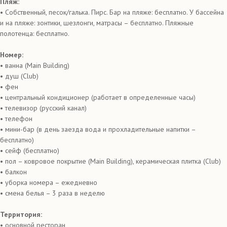
Пляж:
• Собственный, песок/галька. Пирс. Бар на пляже: бесплатно. У бассейна
и на пляже: зонтики, шезлонги, матрасы – бесплатно. Пляжные
полотенца: бесплатно.
Номер:
• ванна (Main Building)
• душ (Club)
• фен
• центральный кондиционер (работает в определенные часы)
• телевизор (русский канал)
• телефон
• мини-бар (в день заезда вода и прохладительные напитки –
бесплатно)
• сейф (бесплатно)
• пол – ковровое покрытие (Main Building), керамическая плитка (Club)
• балкон
• уборка номера – ежедневно
• смена белья – 3 раза в неделю
Территория:
• основной ресторан