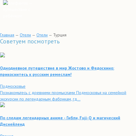
Главная
—
Отели
—
Отели
—
Турция
Советуем посмотреть
Однодневное путешествие в мир Жостово и Федоскино:
прикоснитесь к русским ремеслам!
Подмосковье
Познакомьтесь с древними промыслами Подмосковья на семейной
экскурсии по легендарным фабрикам, гд...
По следам легендарных аниме - Гибли, Fuji-Q и магический
Диснейленд