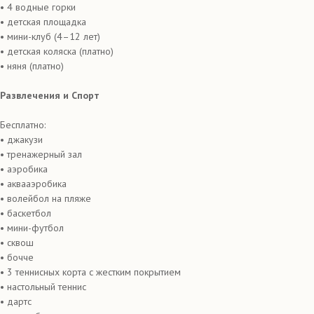
• 4 водные горки
• детская площадка
• мини-клуб (4–12 лет)
• детская коляска (платно)
• няня (платно)
Развлечения и Спорт
Бесплатно:
• джакузи
• тренажерный зал
• аэробика
• аквааэробика
• волейбол на пляже
• баскетбол
• мини-футбол
• сквош
• бочче
• 3 теннисных корта с жестким покрытием
• настольный теннис
• дартс