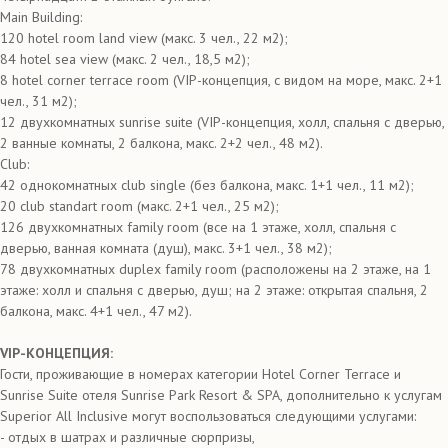
Main Building:
120 hotel room land view (макс. 3 чел., 22 м2);
84 hotel sea view (макс. 2 чел., 18,5 м2);
8 hotel corner terrace room (VIP-концепция, с видом на море, макс. 2+1
чел., 31 м2);
12 двухкомнатных sunrise suite (VIP-концепция, холл, спальня с дверью,
2 ванные комнаты, 2 балкона, макс. 2+2 чел., 48 м2).
Club:
42 однокомнатных club single (без балкона, макс. 1+1 чел., 11 м2);
20 club standart room (макс. 2+1 чел., 25 м2);
126 двухкомнатных family room (все на 1 этаже, холл, спальня с
дверью, ванная комната (душ), макс. 3+1 чел., 38 м2);
78 двухкомнатных duplex family room (расположены на 2 этаже, на 1
этаже: холл и спальня с дверью, душ; на 2 этаже: открытая спальня, 2
балкона, макс. 4+1 чел., 47 м2).
VIP-КОНЦЕПЦИЯ:
Гости, проживающие в номерах категории Hotel Corner Terrace и
Sunrise Suite отеля Sunrise Park Resort & SPA, дополнительно к услугам
Superior All Inclusive могут воспользоваться следующими услугами:
- отдых в шатрах и различные сюрпризы,