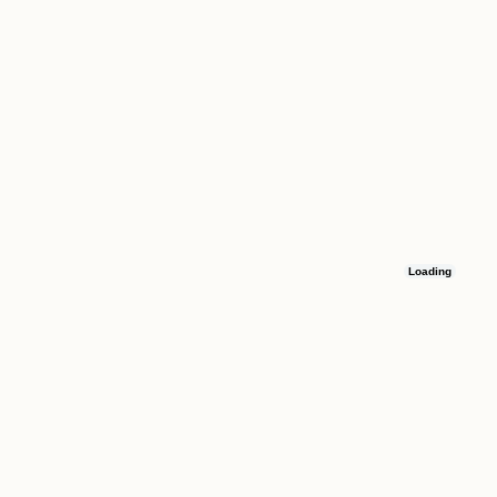
Loading
Остались вопросы
Оставьте номер телефона, и мы свяжемся с вами в течение 15 минут