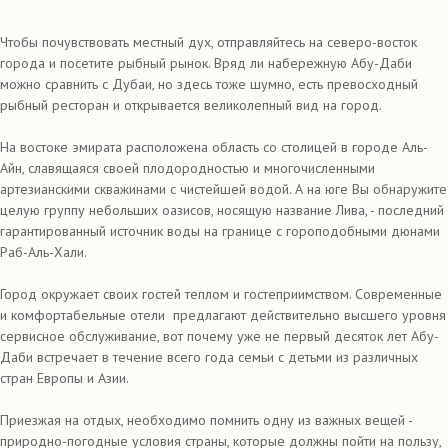
Чтобы почувствовать местный дух, отправляйтесь на северо-восток
города и посетите рыбный рынок. Вряд ли набережную Абу-Даби
можно сравнить с Дубаи, но здесь тоже шумно, есть превосходный
рыбный ресторан и открывается великолепный вид на город.
На востоке эмирата расположена область со столицей в городе Аль-
Айн, славящаяся своей плодородностью и многочисленными
артезианскими скважинами с чистейшей водой. А на юге Вы обнаружите
целую группу небольших оазисов, носящую название Лива, - последний
гарантированный источник воды на границе с гороподобными дюнами
Раб-Аль-Хали.
Город окружает своих гостей теплом и гостеприимством. Современные
и комфортабельные отели предлагают действительно высшего уровня
сервисное обслуживание, вот почему уже не первый десяток лет Абу-
Даби встречает в течение всего года семьи с детьми из различных
стран Европы и Азии.
Приезжая на отдых, необходимо помнить одну из важных вещей -
природно-погодные условия страны, которые должны пойти на пользу,