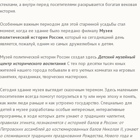
стеклами, а внутри перед посетителями раскрывается богатая вековая
история.
Особенным важным периодом для этой старинной усадьбы стал
момент, когда ее здание было передано филиалу
Музея
политической истории России
, который на сегодняшний день
является, пожалуй, одним из самых дружелюбных к детям.
Музей политической истории России создал здесь
Детский музейный
центр исторического воспитания
. С тех пор десятки тысяч юных
жителей нашего города побывали в его уютных комнатах на игровых
занятиях, праздниках, творческих мастерских.
Сегодня здание музея выглядит сказочным теремом. Здесь маленьким
посетителям всегда помогут погрузиться в ту или иную эпоху и понять,
как жили люди раньше и как устроено государство. Специально для
детей в музее разработаны особые интересные, интерактивные
программы, в ходе которых дети узнают
о традициях чаепития,
правилах этикета, познакомятся с историей балов в России: от
Петровских ассамблей до костюмированных балов Николая II, узнают
о сложившихся традициях празднования Рождества, Нового года и