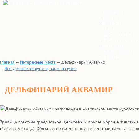
о компании
команда
реквизиты
отзывы
вопросы и ответы
всё об отдыхе с д
агентствам
оплата и возврат
контакты
Главная
—
Интересные места
—
Дельфинарий Аквамир
Все детские экскурсии, парки и музеи
ДЕЛЬФИНАРИЙ АКВАМИР
Дельфинарий «Аквамир» расположен в живописном месте курортного 
Зрелище поистине грандиозное, дельфины и другие морские животные 
(берётся у входа). Обязательно сходите вместе с детьми, память — на в