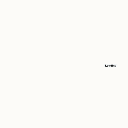
Loading
Остались вопросы
Оставьте номер телефона, и мы свяжемся с вами в течение 15 минут