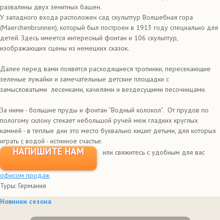
развалины двух зенитных башен.
У западного входа расположен сад скульптур Волшебная гора
(Maerchenbrunnen), который был построен в 1913 году специально для
детей. Здесь имеется интересный фонтан и 106 скульптур,
изображающих сцены из немецких сказок.
Далее перед вами появятся расходящиеся тропинки, пересекающие
зеленые лужайки и замечательные детские площадки с
замысловатыми лесенками, качелями и вездесущими песочницами.
За ними - большие пруды и фонтан “Водный колокол”. От прудов по
пологому склону стекает небольшой ручей меж гладких круглых
камней - в теплые дни это место буквально кишит детьми, для которых
играть с водой - истинное счастье.
НАПИШИТЕ НАМ
или свяжитесь с удобным для вас
офисом продаж
Туры: Германия
Новинки сезона