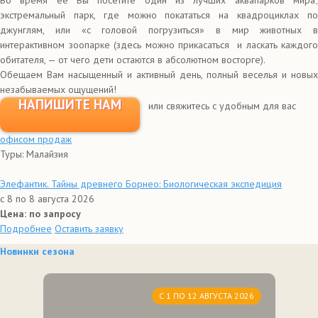
Во время ее Вы посетите один из лучших аквапарков мира;
экстремальный парк, где можно покататься на квадроциклах по
джунглям, или «с головой погрузиться» в мир животных в
интерактивном зоопарке (здесь можно прикасаться и ласкать каждого
обитателя, — от чего дети остаются в абсолютном восторге).
Обещаем Вам насыщенный и активный день, полный веселья и новых
незабываемых ощущений!
НАПИШИТЕ НАМ
или свяжитесь с удобным для вас
офисом продаж
Туры: Малайзия
Элефантик. Тайны древнего Борнео: Биологическая экспедиция
с 8 по 8 августа 2026
Цена: по запросу
Подробнее
Оставить заявку
Новинки сезона
С 1 ПО 12 АВГУСТА 2026