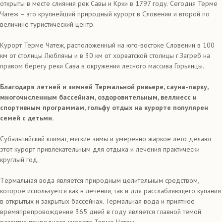
открыты в месте слияния рек Савы и Крки в 1797 году. Сегодня Терме
Чатеж – это крупнейший природный курорт в Словении и второй по
величине туристический центр.
Курорт Терме Чатеж, расположенный на юго-востоке Словении в 100
км от столицы Любляны и в 30 км от хорватской столицы г.Загреб на
правом берегу реки Сава в окружении лесного массива Горьянцы.
Благодаря летней и зимней Термальной ривьере, сауна-парку,
многочисленным бассейнам, оздоровительным, веллнесс и
спортивным программам, гольфу отдых на курорте популярен
семей с детьми.
Субальпийский климат, мягкие зимы и умеренно жаркое лето делают
этот курорт привлекательным для отдыха и лечения практически
круглый год.
Tермальная вода является природным целительным средством,
которое используется как в лечении, так и для расслабляющего купания
в открытых и закрытых бассейнах. Термальная вода и приятное
времяпрепровождение 365 дней в году является главной темой