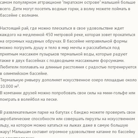
самом популярном аттракционе "пиратском острове" малышей больше
всего. Дети могут посетить водные горки, а волну можете поймать в
бассейне с волнами.
Настоящий рай, где можно плескаться в свое удовольствие ждет
каждого на медленной 450 метровой реке, которая зовет прокатиться
на огромных надувных обручах. В бассейне неправильной формы
можно погрузить душу и тело в мир мечты и расслабиться под
приятным массажем пузырьков термальной воды, которые радуют
также в двух бассейнах с подводными массажными форсунками.
Любители поплавать на длинные расстояния с радостью потренируются
в олимпийском бассейне.
Термальную ривьеру дополняет искусственное озеро площадью около
10.000 м².
В компании друзей можно попробовать свои силы на мини-гольфе или
поиграть в волейбол на песке.
В развлекательном парке на батутах с банджо можете проверить свои
акробатические способности или совершать пируэты на искусственном
льду, на котором можно кататься на лыжах даже в самую большую
жару! Малышам составит огромное удовольствие катание по бассейну