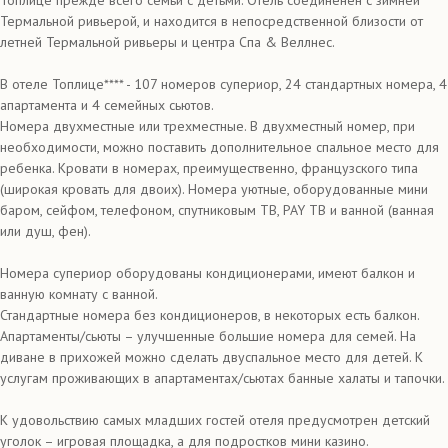
Топлице прежде всего семьи с детьми. Отель соединенен с зимней
Термальной ривьерой, и находится в непосредственной близости от
летней Термальной ривьеры и центра Спа & Веллнес.
В отеле Топлице**** - 107 номеров супериор, 24 стандартных номера, 4
апартамента и 4 семейных сьютов.
Номера двухместные или трехместные. В двухместный номер, при
необходимости, можно поставить дополнительное спальное место для
ребенка. Кровати в номерах, преимущественно, французского типа
(широкая кровать для двоих). Номера уютные, оборудованные мини
баром, сейфом, телефоном, спутниковым ТВ, PAY ТВ и ванной (ванная
или душ, фен).
Номера супериор оборудованы кондиционерами, имеют балкон и
ванную комнату с ванной.
Стандартные номера без кондиционеров, в некоторых есть балкон.
Апартаменты/сьюты – улучшенные большие номера для семей. На
диване в прихожей можно сделать двуспальное место для детей. К
услугам проживающих в апартаментах/сьютах банные халаты и тапочки.
К удовольствию самых младших гостей отеля предусмотрен детский
уголок – игровая площадка, а для подростков мини казино.