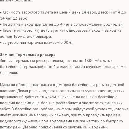
на электролодках.
• Стоимость взрослого билета на целый день 14 евро, детский от 4 до
14 лет 12 евро
• бесплатный вход для детей до 4 лет в сопровождении родителей,
• билет (чип-карточка) действует как одноразовый вход и выход из
летней Термальной ривьеры,
• за утерю чип-карточки взимаем 5,00 €,
Зимняя Термальная ривьера
Зимняя Термальная ривьера площадью свыше 1800 м² крытых
бассейнов с термальной водой является самым крупным аквапарком в
Словении.
Малыши обожают плескаться в детском бассейне и играть на детской
площаке. Дикая река и водная горка вызывают чувство неожиданных
приключений даже смельчакам, а качание на волнах в бассейне с
волнами волнами еще больше расслабляет и уносит от ежедневных
забот. В бассейне разнообразных форм найдут свой уголок те, которые
любят нежиться на массажных лежаках, приятно проводить время в
водоворотах-джакузи, под водопадами или же нестись по быстрому
потоку реки. Дерево приключений со звуковыми и водными