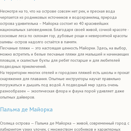
Несмотря на то, что на острове совсем нет рек, и пресная вода
черпается из родниковых источников и водохранилищ, природа
острова удивительна – Майорка состоит из 40 красивейших
национальных заповедников. Благодаря своей живой, сочной красоте -
сосновые леса по склонам гор, дубовые рощи и невероятной красоты
заливы -остров надолго остаётся в памяти.
Песчаные пляжи — это настоящая ценность Майорки. Здесь, на выбор,
можно встретить и белые песчаные пляжи для малышей и начинающих
пловцов, и скалистые бухты для ребят постарше и для любителей
подводных приключений.
На территории многих отелей и городских пляжей есть школы и прокат
снаряжения для плавания. Опытные инструкторы научат правильно
погружаться и дышать под водой. А подводный мир здесь очень
разнообразен — экзотическая флора и фауна порой удивляет даже
опытных дайверов.
Пальма де Майорка
Столица острова — Пальма де Майорка — живой, современный город с
лабиринтом узких улочек, с множеством особняков и характерных