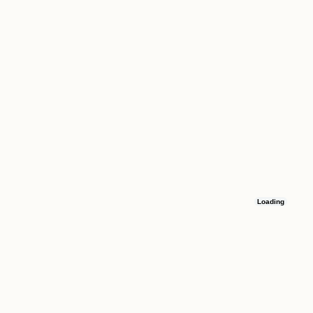
Loading
Остались вопросы
Оставьте номер телефона, и мы свяжемся с вами в течение 15 минут