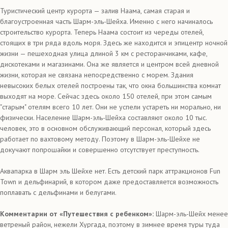
Туристический центр курорта — залив Наама, самая старая и
благоустроенная часть Шарм-эль-Шейха. Именно с него начиналось
строительство курорта. Теперь Наама состоит из череды отелей,
стоящих в три ряда вдоль моря. Здесь же находится и эпицентр ночной
жизни — пешеходная улица длиной 3 км с ресторанчиками, кафе,
дискотеками и магазинами. Она же является и центром всей дневной
жизни, которая не связана непосредственно с морем. Здания
невысоких белых отелей построены так, что окна большинства комнат
выходят на море. Сейчас здесь около 150 отелей, при этом самым
"старым" отелям всего 10 лет. Они не успели устареть ни морально, ни
физически. Население Шарм-эль-Шейха составляют около 10 тыс.
человек, это в основном обслуживающий персонал, который здесь
работает по вахтовому методу. Поэтому в Шарм-эль-Шейхе не
докучают попрошайки и совершенно отсутствует преступность.
Аквапарка в Шарм эль Шейхе нет. Есть детский парк аттракционов Fun
Town и дельфинарий, в котором даже предоставляется возможность
поплавать с дельфинами и белугами.
Комментарии от «Путешествия с ребенком»:
Шарм-эль-Шейх менее
ветреный район, нежели Хургада, поэтому в зимнее время туры туда