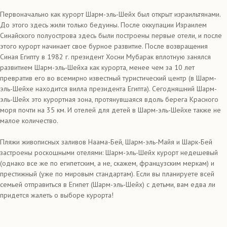
Первоначально как курорт Шарм-эль-Шейх был открыт израильтянами.
До этого здесь жили только бедуины. После оккупации Израилем
Синайского полуострова здесь были построены первые отели, и после
этого курорт начинает свое бурное развитие. После возвращения
Синая Египту в 1982 г. президент Хосни Мубарак вплотную занялся
развитием Шарм-эль-Шейха как курорта, менее чем за 10 лет
превратив его во всемирно известный туристический центр (в Шарм-
эль-Шейхе находится вилла президента Египта). Сегодняшний Шарм-
эль-Шейх это курортная зона, протянувшаяся вдоль берега Красного
моря почти на 35 км. И отелей для детей в Шарм-эль-Шейхе также не
малое количество.
Пляжи живописных заливов Наама-Бей, Шарм-эль-Майя и Шарк-Бей
застроены роскошными отелями: Шарм-эль-Шейх курорт недешевый
(однако все же по египетским, а не, скажем, французским меркам) и
престижный (уже по мировым стандартам). Если вы планируете всей
семьей отправиться в Египет (Шарм-эль-Шейх) с детьми, вам едва ли
придется жалеть о выборе курорта!