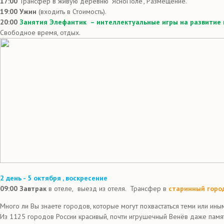
17:00
Трансфер в живую деревню "ЯсноПоле", Размещение.
19:00
Ужин
(входить в Стоимость).
20:00
Занятия Элефантик – интеллектуальные игры на развитие 
Свободное время, отдых.
2 день - 5
октября
, воскресение
09:00 Завтрак
в отеле,
выезд из отеля. Трансфер в
старинный город
Много ли Вы знаете городов, которые могут похвастаться теми или ины
Из 1125 городов России красивый, почти игрушечный Венёв даже памятн