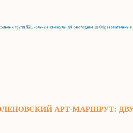
ольных групп
🎒Школьные каникулы
❄️Новогодние
📖Образовательные
ОЛЕНОВСКИЙ АРТ-МАРШРУТ: ДВ