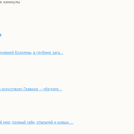
е каникулы
а
евней Коломны, в глубине зага...
искусством. Главное – убедите...
ир, полный тайн, открытий и новых ...