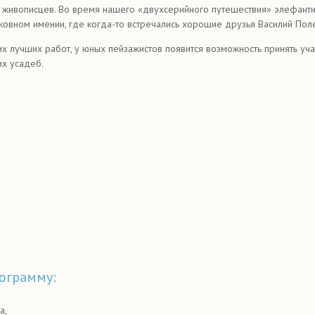
х живописцев. Во время нашего «двухсерийного путешествия» элефант
сковном имении, где когда-то встречались хорошие друзья Василий По
х лучших работ, у юных пейзажистов появится возможность принять учас
их усадеб.
рограмму:
а,