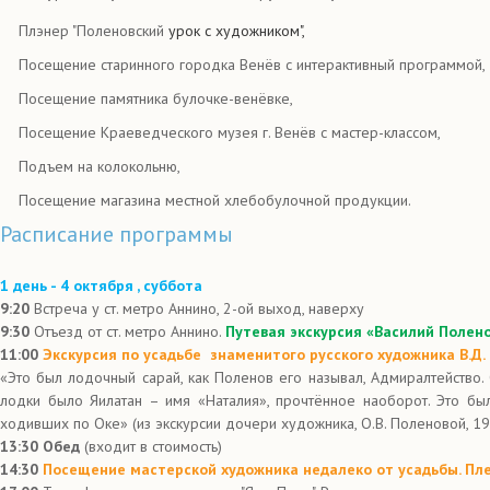
Плэнер "Поленовский
урок с художником",
Посещение старинного городка Венёв с интерактивный программой,
Посещение памятника булочке-венёвке,
Посещение Краеведческого музея г. Венёв с мастер-классом,
Подъем на колокольню,
Посещение магазина местной хлебобулочной продукции.
Расписание программы
1 день - 4
октября
, суббота
9:20
Встреча у ст. метро Аннино, 2-ой выход, наверху
9:30
Отъезд от ст. метро Аннино.
Путевая экскурсия «Василий Полен
11:00
Экскурсия по усадьбе знаменитого русского художника В.Д.
«Это был лодочный сарай, как Поленов его называл, Адмиралтейство.
лодки было Яилатан – имя «Наталия», прочтённое наоборот. Это б
ходивших по Оке» (из экскурсии дочери художника, О.В. Поленовой, 19
13:30
Обед
(входит в стоимость)
14:30
Посещение мастерской художника недалеко от усадьбы. Пле