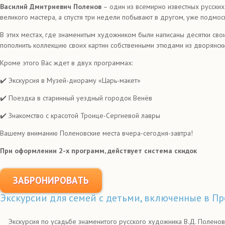
Василий Дмитриевич Поленов
– один из всемирно известных русски
великого мастера, а спустя три недели побывают в другом, уже подмо
В этих местах, где знаменитым художником были написаны десятки свои
пополнить коллекцию своих картин собственными этюдами из дворянск
Кроме этого Вас ждет в двух программах:
✔️ Экскурсия в Музей-диораму «Царь-макет»
✔️ Поездка в старинный уездный городок Венёв
✔️ Знакомство с красотой Троице-Сергиевой лавры
Вашему вниманию Поленовские места вчера-сегодня-завтра!
При оформлении 2-х программ, действует система скидок
ЗАБРОНИРОВАТЬ
Экскурсии для семей с детьми, включенные в П
Экскурсия по усадьбе знаменитого русского художника В.Д. Поленов