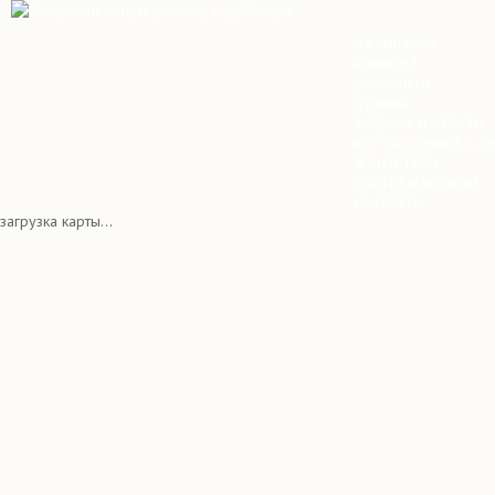
о компании
команда
реквизиты
отзывы
вопросы и ответы
всё об отдыхе с д
агентствам
оплата и возврат
контакты
загрузка карты...