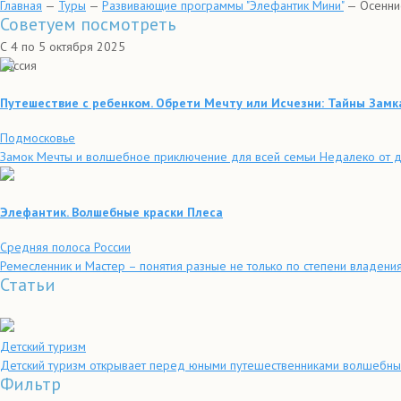
Главная
—
Туры
—
Развивающие программы "Элефантик Мини"
—
Осенни
Советуем посмотреть
С 4 по 5 октября 2025
Россия
Путешествие с ребенком. Обрети Мечту или Исчезни: Тайны Замк
Подмосковье
Замок Мечты и волшебное приключение для всей семьи Недалеко от др
Элефантик. Волшебные краски Плеса
Средняя полоса России
Ремесленник и Мастер – понятия разные не только по степени владения 
Статьи
Детский туризм
Детский туризм открывает перед юными путешественниками волшебный м
Фильтр