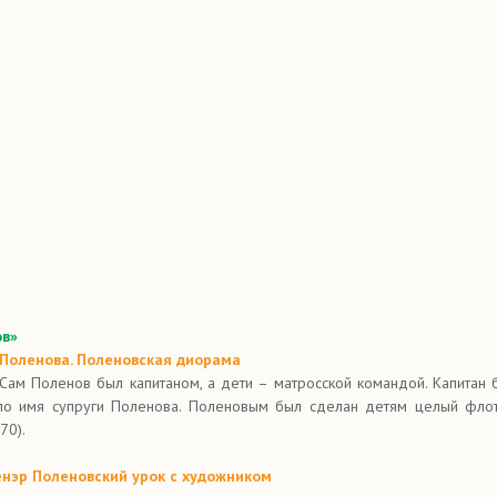
ов»
 Поленова. Поленовская диорама
 Сам Поленов был капитаном, а дети – матросской командой. Капитан
ыло имя супруги Поленова. Поленовым был сделан детям целый флот
70).
нэр Поленовский урок с художником