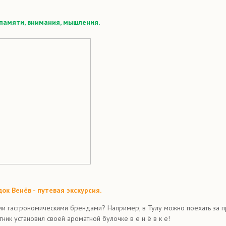
памяти, внимания, мышления.
ок Венёв - путевая экскурсия.
ми гастрономическими брендами? Например, в Тулу можно поехать за пр
ик установил своей ароматной булочке в е н ё в к е!