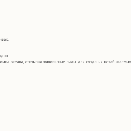
ивах.
одов
ромки океана, открывая живописные виды для создания незабываемы