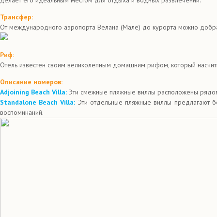
делает его идеальным местом для отдыха и водных развлечений.
Трансфер:
От международного аэропорта Велана (Мале) до курорта можно добрат
Риф:
Отель известен своим великолепным домашним рифом, который насчиты
Описание номеров:
Adjoining Beach Villa:
Эти смежные пляжные виллы расположены рядом 
Standalone Beach Villa:
Эти отдельные пляжные виллы предлагают бо
воспоминаний.