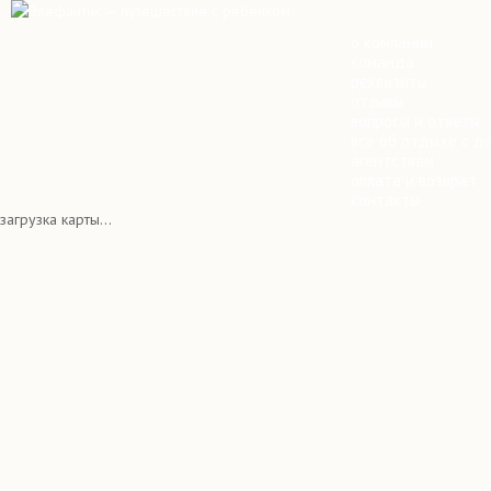
о компании
команда
реквизиты
отзывы
вопросы и ответы
всё об отдыхе с д
агентствам
оплата и возврат
контакты
загрузка карты...