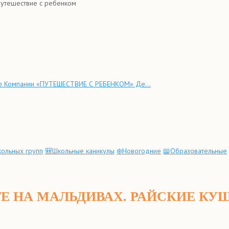
Путешествие с ребенком
р Компании «ПУТЕШЕСТВИЕ С РЕБЕНКОМ» Де...
ольных групп
🎒Школьные каникулы
❄️Новогодние
📖Образовательные
Е НА МАЛЬДИВАХ. РАЙСКИЕ КУ