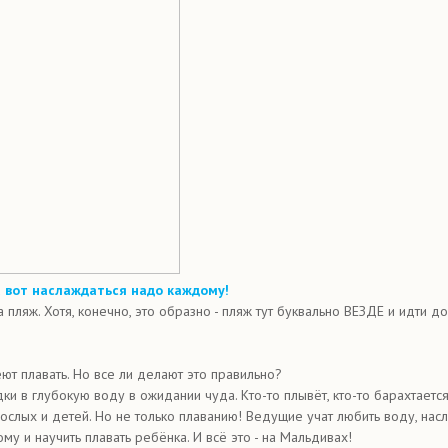
 а вот наслаждаться надо каждому!
ляж. Хотя, конечно, это образно - пляж тут буквально ВЕЗДЕ и идти до
еют плавать. Но все ли делают это правильно?
ки в глубокую воду в ожидании чуда. Кто-то плывëт, кто-то барахтается,
слых и детей. Но не только плаванию! Ведущие учат любить воду, нас
му и научить плавать ребëнка. И всë это - на Мальдивах!