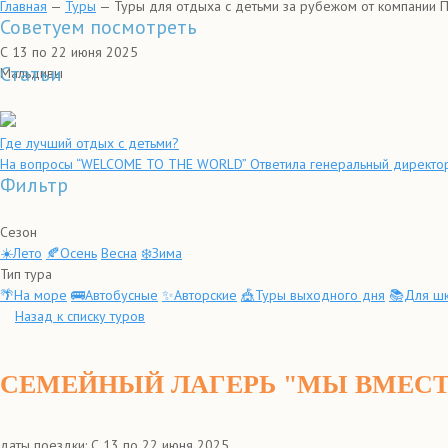
Главная
—
Туры
—
Туры для отдыха с детьми за рубежом от компании 
Советуем посмотреть
С 13 по 22 июня 2025
Статьи
Мальдивы
Где лучший отдых с детьми?
На вопросы “WELCOME TO THE WORLD” Ответила генеральный директо
Фильтр
Сезон
☀️Лето
🍂Осень
Весна
❄️Зима
Тип тура
🌴На море
🚌Автобусные
✨Авторские
🎪Туры выходного дня
📚Для шк
Назад к списку туров
СЕМЕЙНЫЙ ЛАГЕРЬ "МЫ ВМЕСТ
даты поездки: С 13 по 22 июня 2025