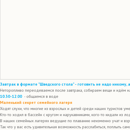
Завтрак в формате "Шведского стола" - готовить не надо никому,
Неторопливо переодеваемся после завтрака, собираем вещи и идëм на п
10.30-12.00
- общаемся в воде
Маленький секрет семейного лагеря
Ходят слухи, что многие из взрослых и детей среди наших туристов ум
Кто-то ходил в бассейн с кругом и нарукавниками, кого-то кидали из лод
В наших семейных лагерях ведущие по плаванию неизменно учат и взро
Так что у вас есть удивительная возможность расслабиться, поплыть само