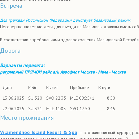
Встреча
Для граждан Российской Федерации действует безвизовый режим.
Несовершеннолетние дети для въезда на Мальдивы должны иметь собс
В соответствии с требованиями здравоохранения Мальдивской Респуб
Дорога
Варианты перелета:
регулярный ПРЯМОЙ рейс а/к Аэрофлот Москва - Мале - Москва
Дата
Рейс
Вылет
Прибытие
В пути
13.06.2025
SU 320
SVO 22:35
MLE 09:25+1
8:50
22.06.2025
SU 321
MLE 11:05
SVO 17:50
8:45
Место проживания
Vilamendhoo Island Resort & Spa
— это живописный курорт, ра