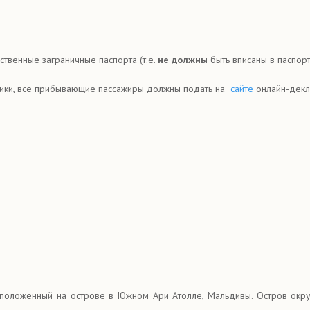
твенные заграничные паспорта (т.е.
не должны
быть вписаны в паспорт
лики, все прибывающие пассажиры должны подать на
сайте
онлайн-декл
сположенный на острове в Южном Ари Атолле, Мальдивы. Остров окру