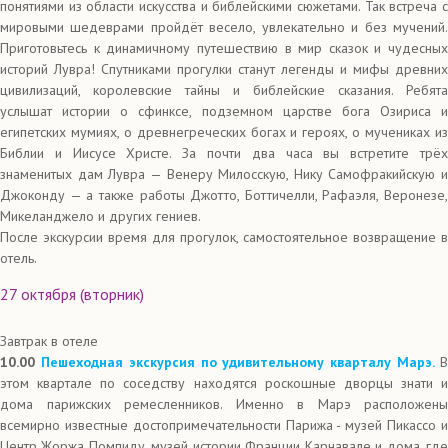
понятиями из области искусства и библейскими сюжетами. Так встреча с
мировыми шедеврами пройдёт весело, увлекательно и без мучений.
Приготовьтесь к динамичному путешествию в мир сказок и чудесных
историй Лувра! Спутниками прогулки станут легенды и мифы древних
цивилизаций, королевские тайны и библейские сказания. Ребята
услышат истории о сфинксе, подземном царстве бога Озириса и
египетских мумиях, о древнегреческих богах и героях, о мучениках из
Библии и Иисусе Христе. За почти два часа вы встретите трёх
знаменитых дам Лувра — Венеру Милосскую, Нику Самофракийскую и
Джоконду — а также работы Джотто, Боттичелли, Рафаэля, Веронезе,
Микеланджело и других гениев.
После экскурсии время для прогулок, самостоятельное возвращение в
отель.
27 октября (вторник)
Завтрак в отеле
10.00
Пешеходная экскурсия по удивительному кварталу Марэ.
этом квартале по соседству находятся роскошные дворцы знати и
дома парижских ремесленников. Именно в Марэ расположены
всемирно известные достопримечательности Парижа - музей Пикассо и
Центр Жоржа Помпиду, музей истории Франции Карнавале и дома, где