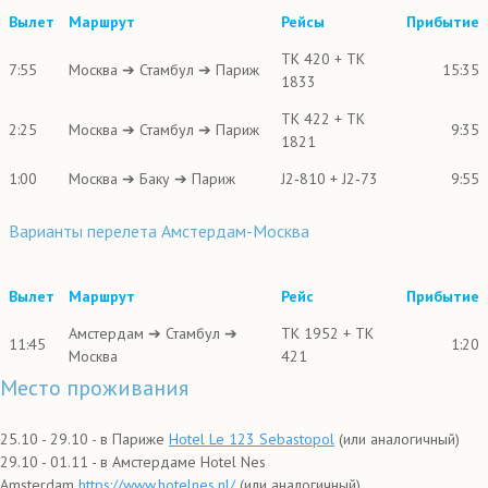
Вылет
Маршрут
Рейсы
Прибытие
TK 420 + TK
7:55
Москва ➔ Стамбул ➔ Париж
15:35
1833
TK 422 + TK
2:25
Москва ➔ Стамбул ➔ Париж
9:35
1821
1:00
Москва ➔ Баку ➔ Париж
J2‑810 + J2‑73
9:55
Варианты перелета Амстердам-Москва
Вылет
Маршрут
Рейс
Прибытие
Амстердам ➔ Стамбул ➔
TK 1952 + TK
11:45
1:20
Москва
421
Место проживания
25.10 - 29.10 - в Париже
Hotel Le 123 Sebastopol
(или аналогичный)
29.10 - 01.11 - в Амстердаме Hotel Nes
Amsterdam
https://www.hotelnes.nl/
(или аналогичный)