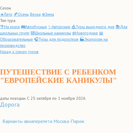
Сезон
☀️Лето
🍂Осень
Весна
❄️Зима
Тип тура
🌴На море
🚌Автобусные
✨Авторские
🎪Туры выходного дня
📚Для
школьных групп
🎒Школьные каникулы
❄️Новогодние
📖
Образовательные
🎧Туры для подростков
🏭Экскурсии на
производство
Назад к списку туров
ПУТЕШЕСТВИЕ С РЕБЕНКОМ
"ЕВРОПЕЙСКИЕ КАНИКУЛЫ"
даты поездки: С 25 октября по 1 ноября 2026
Дорога
Варианты авиаперелета Москва-Париж