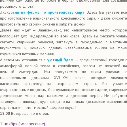
Великий сам работал топором и черпал вдохновение для создания
российского флота!
Экскурсия на ферму по производству сыра.
Здесь Вы узнаете вс
про изготовление национального крестьянского сыра, и даже сможете
приготовить его своими руками и забрать домой!
Далее нас ждет — Заансе-Сханс, это неповторимое место, которое
воплощает дух Нидерландов во всей красе. Здесь вы сможете узнать
секреты старинных ремесел, заглянуть в сыродельню с местными
вкусностями и, конечно, сделать незабываемые снимки на фоне
кружащихся ветряных мельниц!
А затем мы отправимся в
уютный Эдам
— средневековый городок с
атмосферой, полной тепла и спокойствия, совсем не похожей на
шумный Амстердам. Мы прогуляемся по тихим улочкам с
миниатюрными домиками XVI–XVIII веков, которые являются
настоящим архитектурным сокровищем страны. Вы увидите
очаровательные водоемы, благоухающие цветочные садики, старинные
деревянные мосты над каналами и древнюю верфь. Не забудем
заглянуть на площадь, куда когда-то на лодках доставляли знаменитый
сыр «эдам» — этот местный шедевр вкуса!
18.00
Возвращение в отель.
1 ноября (восересенье).