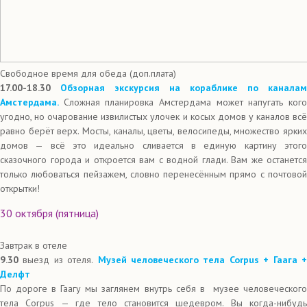
Свободное время для обеда (доп.плата)
17.00-18.30
Обзорная экскурсия на кораблике по каналам
Амстердама.
Сложная планировка Амстердама может напугать ког
угодно, но очарование извилистых улочек и косых домов у каналов всё
равно берёт верх. Мосты, каналы, цветы, велосипеды, множество ярких
домов — всё это идеально сливается в единую картину этого
сказочного города и откроется вам с водной глади. Вам же останется
только любоваться пейзажем, словно перенесённым прямо с почтовой
открытки!
30 октября (пятница)
Завтрак в отеле
9.30
выезд из отеля.
Музей человеческого тела Corpus + Гаага 
Делфт
По дороге в Гаагу мы заглянем внутрь себя в музее человеческого
тела Corpus — где тело становится шедевром. Вы когда-нибудь