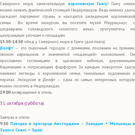
Северного моря, замечательную
королевскую Гаагу
! Гаагу смел
можно назвать фактической столицей Нидерландов. Ведь именно здесь
заседает парламент страны и находится резиденция королевской
семьи. Во время экскурсии вы посетите музей Маурицхаус с
шедеврами голландского «золотого века», прогуляетесь по
центральным улочкам и площадям.
13.30-14.30
обед у Северного моря в Гааге (доп.плата)
Делфт
— это сказочный городок с домиками, похожими на пряники,
звоном карильонов и знаменитой «падающей» колокольней.. Он
прославлен гостиницами в цыганских кибитках, деревянными
башмаками и потрясающим фарфором. За каждым поворотом здесь
оживают легенды о королевской семье, гениальных художниках и
пиратах. Экскурсия в Делфт — одна из самых интересных, которую
можно посетить в Нидерландах.
19.00
возвращение в отель.
31 октября (суббота)
Завтрак в отеле.
9.30
Поездка в пригород Амстердама – Заандам + Мельницы в
Заансе Сханс + Эдам.