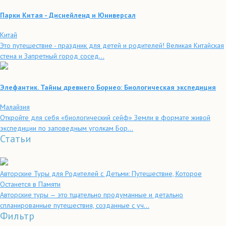
Парки Китая - Диснейленд и Юниверсал
Китай
Это путешествие - праздник для детей и родителей! Великая Китайская
стена и Запретный город сосед...
Элефантик. Тайны древнего Борнео: Биологическая экспедиция
Малайзия
Откройте для себя «биологический сейф» Земли в формате живой
экспедиции по заповедным уголкам Бор...
Статьи
Авторские Туры для Родителей с Детьми: Путешествие, Которое
Останется в Памяти
Авторские туры — это тщательно продуманные и детально
спланированные путешествия, созданные с уч...
Фильтр