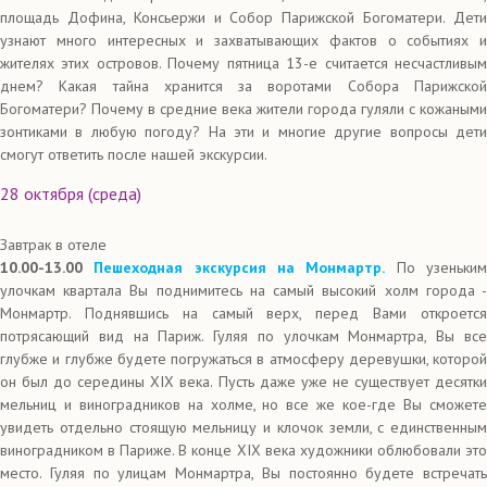
площадь Дофина, Консьержи и Собор Парижской Богоматери. Дети
узнают много интересных и захватывающих фактов о событиях и
жителях этих островов. Почему пятница 13-е считается несчастливым
днем? Какая тайна хранится за воротами Собора Парижской
Богоматери? Почему в средние века жители города гуляли с кожаными
зонтиками в любую погоду? На эти и многие другие вопросы дети
смогут ответить после нашей экскурсии.
28 октября (среда)
Завтрак в отеле
10.00-13.00
Пешеходная экскурсия на Монмартр.
По узеньки
улочкам квартала Вы поднимитесь на самый высокий холм города -
Монмартр. Поднявшись на самый верх, перед Вами откроется
потрясающий вид на Париж. Гуляя по улочкам Монмартра, Вы все
глубже и глубже будете погружаться в атмосферу деревушки, которой
он был до середины XIX века. Пусть даже уже не существует десятки
мельниц и виноградников на холме, но все же кое-где Вы сможете
увидеть отдельно стоящую мельницу и клочок земли, с единственным
виноградником в Париже. В конце XIX века художники облюбовали это
место. Гуляя по улицам Монмартра, Вы постоянно будете встречать