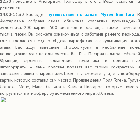
12.50
прибытие в Амстердам. Трансфер в отель. Вещи остаются на
рецепшен.
14.00-15.30
Вас ждет
путешествие по залам Музея Ван Гога.
Амстердаме собрана самая обширная коллекция произведений
художника: 200 картин, 500 рисунков и эскизов, а также примерно
тысяча писем. Вы сможете ознакомиться с работами раннего периода,
где выделяется шедевр «Едоки картофеля» как кульминация этого
этапа. Вас ждут известные «Подсолнухи» и необъятные поля,
воплощающие чувство одиночества Ван Гога. Пестрая палитра пейзажей
Франции, скромные голландские труженики и оригинальные
автопортреты — темы полотен поразят вас своими контрастами и
завораживающим очарованием.Также, вы сможете увидеть подборку
картин, которую составил сам мастер. Произведения Поля Гогена, Тулуз-
Лотрека, Моне, Мане, Синьяка и Камиля Писсарро, которые помогут
погрузиться в атмосферу художественного мира XIX века.