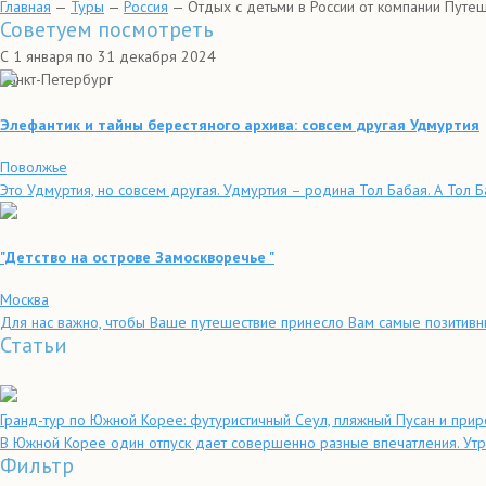
Главная
—
Туры
—
Россия
—
Отдых с детьми в России от компании Путе
Советуем посмотреть
С 1 января по 31 декабря 2024
Санкт-Петербург
Элефантик и тайны берестяного архива: совсем другая Удмуртия
Поволжье
Это Удмуртия, но совсем другая. Удмуртия – родина Тол Бабая. А Тол 
"Детство на острове Замоскворечье "
Москва
Для нас важно, чтобы Ваше путешествие принесло Вам самые позитивны
Статьи
Гранд-тур по Южной Корее: футуристичный Сеул, пляжный Пусан и при
В Южной Корее один отпуск дает совершенно разные впечатления. Утр
Фильтр