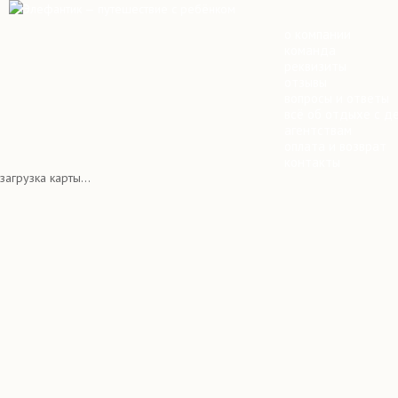
о компании
команда
реквизиты
отзывы
вопросы и ответы
всё об отдыхе с д
агентствам
оплата и возврат
контакты
загрузка карты...