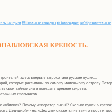
ольных групп
🎒Школьные каникулы
❄️Новогодние
📖Образовательные
РОПАВЛОВСКАЯ КРЕПОСТЬ.
троителей, здесь впервые загрохотали русские пушки….
орий, которые рассыпаны по самому маленькому острову Петерб
ь свои тайные сны и поведать древние секреты.
отважных смельчаков….
блоко»? Почему император лысый? Сколько пушек в крепости
ся с Дедушкой» - но, «Дедуля» окажется не так-то прост и до