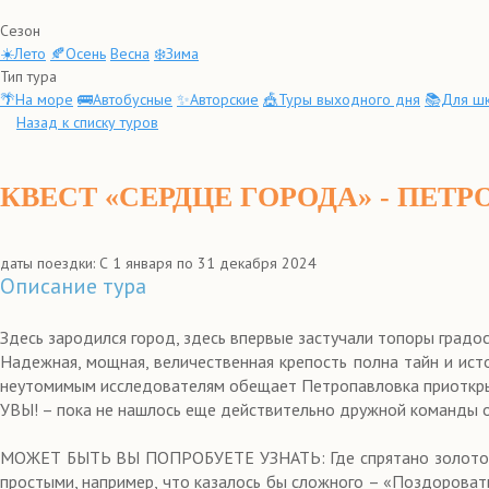
Сезон
☀️Лето
🍂Осень
Весна
❄️Зима
Тип тура
🌴На море
🚌Автобусные
✨Авторские
🎪Туры выходного дня
📚Для шк
Назад к списку туров
КВЕСТ «СЕРДЦЕ ГОРОДА» - ПЕТ
даты поездки: С 1 января по 31 декабря 2024
Описание тура
Здесь зародился город, здесь впервые застучали топоры градос
Надежная, мощная, величественная крепость полна тайн и ист
неутомимым исследователям обещает Петропавловка приоткрыт
УВЫ! – пока не нашлось еще действительно дружной команды 
МОЖЕТ БЫТЬ ВЫ ПОПРОБУЕТЕ УЗНАТЬ: Где спрятано золотое «я
простыми, например, что казалось бы сложного – «Поздоровать