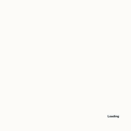
Loading
Остались вопросы
Оставьте номер телефона, и мы свяжемся с вами в течение 15 минут