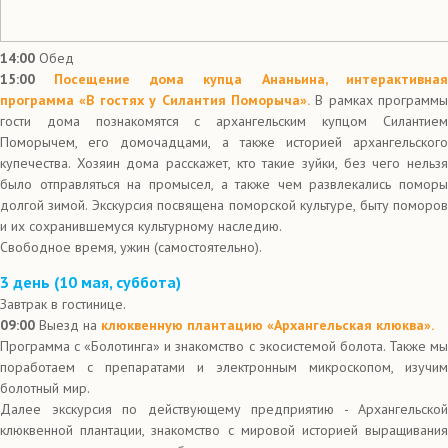
14:00
Обед
15:00
Посещение дома купца Ананьина, интерактивна
программа «В гостях у Силантия Поморыча».
В рамках программы
гости дома познакомятся с архангельским купцом Силантием
Поморычем, его домочадцами, а также историей архангельского
купечества. Хозяин дома расскажет, кто такие зуйки, без чего нельзя
было отправляться на промысел, а также чем развлекались поморы
долгой зимой. Экскурсия посвящена поморской культуре, быту поморов
и их сохранившемуся культурному наследию.
Свободное время, ужин (самостоятельно).
3 день (10 мая, суббота)
Завтрак в гостинице.
09:00
Выезд на
клюквенную плантацию «Архангельская клюква».
Программа с «Болотинга» и знакомство с экосистемой болота. Также мы
поработаем с препаратами и электронным микроскопом, изучим
болотный мир.
Далее экскурсия по действующему предприятию - Архангельской
клюквенной плантации, знакомство с мировой историей выращивания