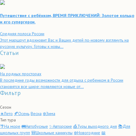
Путешествие с ребёнком, ВРЕМЯ ПРИКЛЮЧЕНИЙ: Золотое кольцо
и его супергерои.
Средняя полоса России
Этот маршрут вдохновит Вас и Ваших детей по-новому взглянуть на
русскую культуру. Готовы к новы...
Статьи
На родных просторах
В последние годы возможности для отдыха с ребенком в России
становятся все шире: появляются новые от...
Фильтр
Сезон
☀️Лето
🍂Осень
Весна
❄️Зима
Тип тура
🌴На море
🚌Автобусные
✨Авторские
🎪Туры выходного дня
📚Для
школьных групп
🎒Школьные каникулы
❄️Новогодние
📖