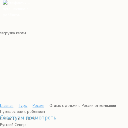
загрузка карты...
Главная
—
Туры
—
Россия
—
Отдых с детьми в России от компании
Путешествие с ребенком
Советуем посмотреть
С 8 по 11 мая 2025
Русский Север