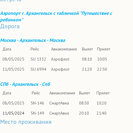
Аэропорт г. Архангельск с табличкой
"Путешествие с
ребенком"
Дорога
Москва - Архангельск - Москва
Дата
Рейс
Авиакомпания
Вылет
Прилет
08/05/2025
SU 1332
Аэрофлот
08:10
10:05
11/05/2025
SU 6994
Аэрофлот
21:20
22:50
СПб - Архангельск - Спб
Дата
Рейс
Авиакомпания
Вылет
Прилет
08/05/2025
5N-146
СмартАвиа
08:50
10:20
11/05/2024
5N-149
СмартАвиа
20:10
21:40
Место проживания