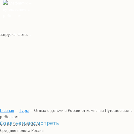
загрузка карты...
Главная
—
Туры
—
Отдых с детьми в России от компании Путешествие с
ребенком
Советуем посмотреть
С 8 по 10 марта 2024
Средняя полоса России