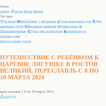
Сезон
☀️Лето
🍂Осень
Весна
❄️Зима
Тип тура
🌴На море
🚌Автобусные
✨Авторские
🎪Туры выходного дня
📚Для
школьных групп
🎒Школьные каникулы
❄️Новогодние
📖
Образовательные
🎧Туры для подростков
🏭Экскурсии на
производство
Назад к списку туров
ПУТЕШЕСТВИЕ С РЕБЁНКОМ К
ЦАРЕВНЕ ЛЯГУШКЕ В РОСТОВ
ВЕЛИКИЙ, ПЕРЕСЛАВЛЬ С 8 ПО
10 МАРТА 2024
даты поездки: С 8 по 10 марта 2024
Дорога