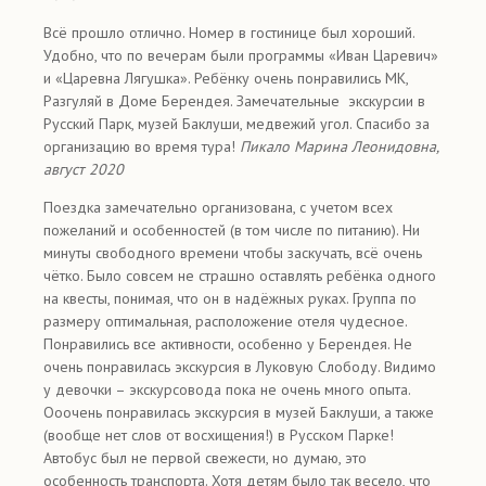
Всё прошло отлично. Номер в гостинице был хороший.
Удобно, что по вечерам были программы «Иван Царевич»
и «Царевна Лягушка». Ребёнку очень понравились МК,
Разгуляй в Доме Берендея. Замечательные экскурсии в
Русский Парк, музей Баклуши, медвежий угол. Спасибо за
организацию во время тура!
Пикало Марина Леонидовна,
август 2020
Поездка замечательно организована, с учетом всех
пожеланий и особенностей (в том числе по питанию). Ни
минуты свободного времени чтобы заскучать, всё очень
чётко. Было совсем не страшно оставлять ребёнка одного
на квесты, понимая, что он в надёжных руках. Группа по
размеру оптимальная, расположение отеля чудесное.
Понравились все активности, особенно у Берендея. Не
очень понравилась экскурсия в Луковую Слободу. Видимо
у девочки – экскурсовода пока не очень много опыта.
Ооочень понравилась экскурсия в музей Баклуши, а также
(вообще нет слов от восхищения!) в Русском Парке!
Автобус был не первой свежести, но думаю, это
особенность транспорта. Хотя детям было так весело, что