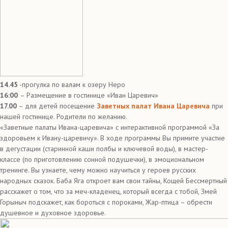
14.45
-прогулка по валам к озеру Неро
16:00
– Размещение в гостинице «Иван Царевич»
17.00
– для детей посещение
Заветных палат Ивана Царевича
при
нашей гостинице. Родители по желанию.
«Заветные палаты Ивана-царевича» с интерактивной программой «За
здоровьем к Ивану-царевичу». В ходе программы Вы примите участие
в дегустации (старинной каши полбы и ключевой воды), в мастер-
классе (по приготовлению сонной подушечки), в эмоциональном
тренинге. Вы узнаете, чему можно научиться у героев русских
народных сказок. Баба Яга откроет вам свои тайны, Кощей Бессмертный
расскажет о том, что за меч-кладенец, который всегда с тобой, Змей
Горыныч подскажет, как бороться с пороками, Жар-птица – обрести
душевное и духовное здоровье.