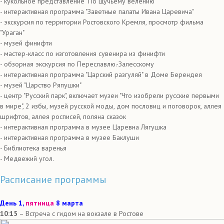
- кукольное представление "По щучьему велению"
- интерактивная программа "Заветные палаты Ивана Царевича"
- экскурсия по территории Ростовского Кремля, просмотр фильма
"Ураган"
- музей финифти
- мастер-класс по изготовления сувенира из финифти
- обзорная экскурсия по Переславлю.-Залесскому
- интерактивная программа "Царский разгуляй" в Доме Берендея
- музей "Царство Ряпушки"
- центр "Русский парк", включает музеи "Что изобрели русские первыми
в мире", 2 избы, музей русской моды, дом пословиц и поговорок, аллея
шрифтов, аллея росписей, поляна сказок
- интерактивная программа в музее Царевна Лягушка
- интерактивная программа в музее Баклуши
- Библиотека варенья
- Медвежий угол.
Расписание программы
День 1,
пятница
8 марта
10:15
– Встреча с гидом на вокзале в Ростове