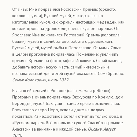
От Лизы: Мне понравился Ростовский Кремль: (оркестр,
колокола. утята), Русский музей, мастер-класс по
изготовлению кукол, как кормили настоящих медведей, как
кололи дрова на дровоколе, очень вкусное варенье. От
Ярослава: Мне понравился Ростовский Кремль (колокола,
башни), музей в Семибратово, работа с дровоколом,
Русский музей, музей рыбы в Переславле. От мамы Ольги:
в целом программа понравилась. Пожелание: увеличить
время в Кремле на фотографии. Исключить Синий камень,
добавить историческую часть. самый интересный и
познавательный для детей музей оказался в Семибратово.
Семья Колоковых, июнь 2022
Были всей семьёй в Ростове (папа, мама и ребёнок).
Программа очень понравилась. Экскурсия по Кремлю, дом
Берендея, музей Баклуши – самые яркие воспоминания.
Впечатлило озеро Неро, успели даже на лодках
покататься. Из недостатков хотели отметить только обед в
«Русском парке». Всё остальное супер! Спасибо огромное
Анастасии за внимание к каждой семье.
Оксана, Август
2020