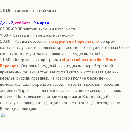
19.15
– самостоятельный ужин
День 2,
суббота
, 9 марта
08.00-09.00
завтрак, включён в стоимость
9:00
– Отъезд в г.Переславль-Залесский
10:30
– Краткая обзорная
экскурсия по Переславлю
, во время
которой вы увидите старинные крепостные валы и удивительный Синий
камень, которому издавна приписывают чудесные свойства.
11:30
- Интерактивная программа
«Царский разгуляй» в Доме
Берендея
.
Сказочный, мудрый, справедливый царь Берендей
приветными речами встречает гостей своих и устраивает для них
веселый русский праздник. На красивой поляне берендейки,
помощницы царя Берендея, заводят с гостями красивый веселый
хоровод. Устраивают для гостей испытания невиданные, да забавы
царские. По окончании программы пригласит Вас Берендей в свою
сказочную горницу, где сундуки царские откроют да легенды про
Берендея поведают.