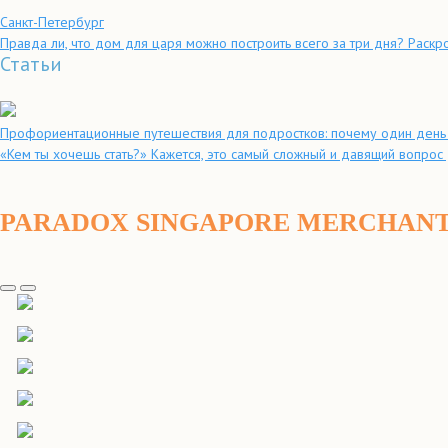
Санкт-Петербург
Правда ли, что дом для царя можно построить всего за три дня? Раскро
Статьи
Профориентационные путешествия для подростков: почему один день 
«Кем ты хочешь стать?» Кажется, это самый сложный и давящий вопрос 
PARADOX SINGAPORE MERCHANT 