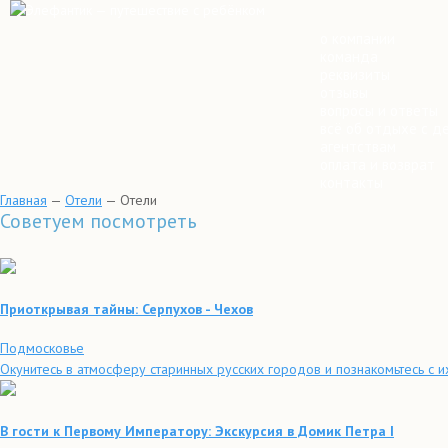
о компании
команда
реквизиты
отзывы
вопросы и ответы
всё об отдыхе с д
агентствам
оплата и возврат
контакты
Главная
—
Отели
—
Отели
Советуем посмотреть
Приоткрывая тайны: Серпухов - Чехов
Подмосковье
Окунитесь в атмосферу старинных русских городов и познакомьтесь с и
В гости к Первому Императору: Экскурсия в Домик Петра I