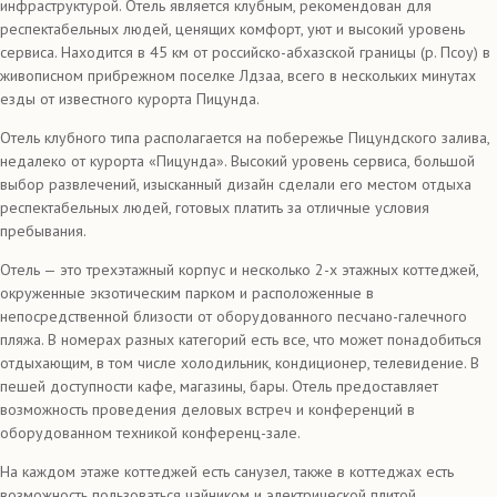
инфраструктурой. Отель является клубным, рекомендован для
респектабельных людей, ценящих комфорт, уют и высокий уровень
сервиса. Находится в 45 км от российско-абхазской границы (р. Псоу) в
живописном прибрежном поселке Лдзаа, всего в нескольких минутах
езды от известного курорта Пицунда.
Отель клубного типа располагается на побережье Пицундского залива,
недалеко от курорта «Пицунда». Высокий уровень сервиса, большой
выбор развлечений, изысканный дизайн сделали его местом отдыха
респектабельных людей, готовых платить за отличные условия
пребывания.
Отель — это трехэтажный корпус и несколько 2-х этажных коттеджей,
окруженные экзотическим парком и расположенные в
непосредственной близости от оборудованного песчано-галечного
пляжа. В номерах разных категорий есть все, что может понадобиться
отдыхающим, в том числе холодильник, кондиционер, телевидение. В
пешей доступности кафе, магазины, бары. Отель предоставляет
возможность проведения деловых встреч и конференций в
оборудованном техникой конференц-зале.
На каждом этаже коттеджей есть санузел, также в коттеджах есть
возможность пользоваться чайником и электрической плитой.