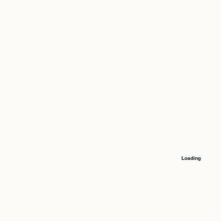
Loading
Остались вопросы
Оставьте номер телефона, и мы свяжемся с вами в течение 15 минут