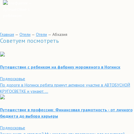
Главная
—
Отели
—
Отели
—
Абхазия
Советуем посмотреть
Путешествие с ребенком на фабрику мороженого в Ногинск
Подмосковье
По дороге в Ногинск ребята примут активное участие в АВТОБУСНОЙ
КРУГОСВЕТКЕ и узнают: ...
Путешествие в профессию: Финансовая грамотность - от личного
бюджета до выбора карьеры
Подмосковье