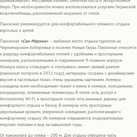
функционируют: массажный кабинет, билетная касса и экскурсионное
бюро. При необходимости можно воспользоваться услугами Гагринской
водолечебницы, расположенной недалеко от отеля.
Пансионат рекомендуется для комфортабельного пляжного отдыха
взрослых и детей.
Пансионат
«Сан-Марина»
– любимое место отдыха туристов на
Черноморском побережье в поселке Новые Гагры. Пансионат относится
к разряду комфортабельных отелей с удобными и просторными
номерами, расположенными в современном 9-этажном корпусе.
Номера класса «стандарт» и «полулюкс» имеют свежий ремонт
(пансионат построен в 2011 году), интерьеры созданы с дизайнерским
вкусом в пастельных тонах, стены украшены картинами. Номера
оснащены всем необходимым: туалет и ванна в номере, холодильник,
кондиционер, плазменные телевизоры. В отеле есть доступ к
бесплатному WI-FI, в просторном холле есть кожаные диваны для
комфортного отдыха и бесед. В номерах есть просторные
двуспальные кровати, умеренное освещение, располагающее к
комфортному отдыху. Из номеров открываются очаровательные
морские пейзажи и вид на кавказские горы.
От пансионата до пляжа – 200 м. Для отдыха отведена часть