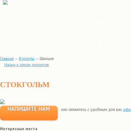
о компании
команда
реквизиты
отзывы
вопросы и ответы
всё об отдыхе с д
агентствам
оплата и возврат
контакты
Главная
—
Курорты
—
Швеция
Назад к списку курортов
СТОКГОЛЬМ
НАПИШИТЕ НАМ
или свяжитесь с удобным для вас
офи
Интересные места