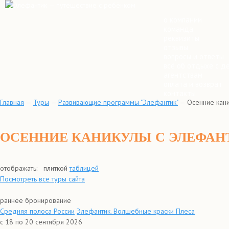
о компании
команда
реквизиты
отзывы
вопросы и ответы
всё об отдыхе с д
агентствам
оплата и возврат
контакты
Главная
—
Туры
—
Развивающие программы "Элефантик"
—
Осенние кан
ОСЕННИЕ КАНИКУЛЫ С ЭЛЕФА
отображать:
плиткой
таблицей
Посмотреть все туры сайта
раннее бронирование
Средняя полоса России
Элефантик. Волшебные краски Плеса
с 18 по 20 сентября 2026