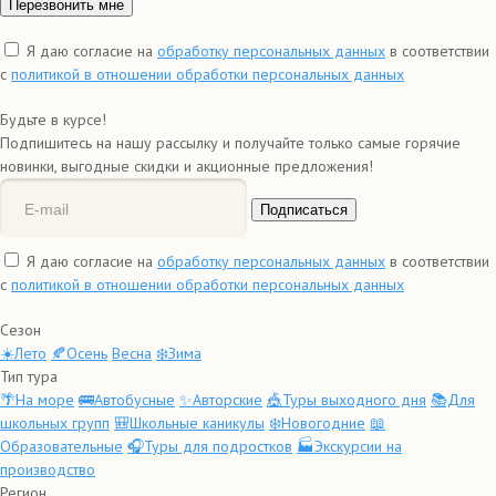
Я даю согласие на
обработку персональных данных
в соответствии
с
политикой в отношении обработки персональных данных
Будьте в курсе!
Подпишитесь на нашу рассылку и получайте только самые горячие
новинки, выгодные скидки и акционные предложения!
Подписаться
Я даю согласие на
обработку персональных данных
в соответствии
с
политикой в отношении обработки персональных данных
Сезон
☀️Лето
🍂Осень
Весна
❄️Зима
Тип тура
🌴На море
🚌Автобусные
✨Авторские
🎪Туры выходного дня
📚Для
школьных групп
🎒Школьные каникулы
❄️Новогодние
📖
Образовательные
🎧Туры для подростков
🏭Экскурсии на
производство
Регион