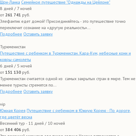
Шри-Ланка
Семейное путешествие "Однажды на Цейлоне"
8 дней / 7 ночей
от
261 741
руб.
Элефантик едет домой! Присоединяйтесь - это путешествие точно
переключит сознание на «другую реальность»...
Подробнее
Оставить заявку
Туркменистан
Путешествие с ребенком в Туркменистан. Кара-Кум, небесные кони и
ковры-самолеты
6 дней / 5 ночей
от
151 130
руб.
Туркменистан считается одной из самых закрытых стран в мире. Тем не
менее туристы стремятся по...
Подробнее
Оставить заявку
vip
Южная Корея
Путешествие с ребенком в Южную Корею - По дороге,
где цветёт весна
Весенний тур - 11 дней / 10 ночей
от
384 406
руб.