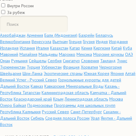
Внутри России
За рубеж
Азербайджан
Армения
Бали (Индонезия)
Бахрейн
Беларусь
Великобритания
Венесуэла
Вьетнам
Греция
Грузия
Индия
Иордания
Ирландия
Испания
Италия
Казахстан
Катар
Кения
Киргизия
Китай
Куба
Маврикий
Малайзия
Мальдивы
Марокко
Мексика
Морские круизы
ОАЭ
Оман
Румыния
Сейшелы
Сербия
Сингапур
Словения
Таиланд
Тунис
Туркменистан
Турция
Узбекистан
Франция
Хорватия
Черногория
Швейцария
Шри-Ланка
Экзотические страны
Южная Корея
Япония
Алтай
Великий Устюг - Русский Север
Горнолыжные курорты для детей
Дальний Восток
Кавказ
Кавказские Минеральные Воды
Казань -
Республика Татарстан
Калининградская область
Камчатка - Дальний
Восток
Краснодарский край
Крым
Ленинградская область
Москва
Озеро Байкал
Подмосковье
Программы для школьных групп
Республика Калмыкия
Русский Север
Санкт-Петербург
Сахалин -
Дальний Восток
Сибирь
Средняя полоса России
Урал
Якутия - Дальний
Восток