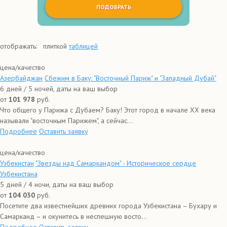
ПОДОБРАТЬ
отображать:
плиткой
таблицей
цена/качество
Азербайджан
Сбежим в Баку: "Восточный Париж" и "Западный Дубай"
6 дней / 5 ночей, даты на ваш выбор
от
101 978
руб.
Что общего у Парижа с Дубаем? Баку! Этот город в начале XX века
называли "восточным Парижем", а сейчас...
Подробнее
Оставить заявку
цена/качество
Узбекистан
"Звезды над Самаркандом" - Историческое сердце
Узбекистана
5 дней / 4 ночи, даты на ваш выбор
от
104 030
руб.
Посетите два известнейших древних города Узбекистана – Бухару и
Самарканд – и окунитесь в неспешную восто...