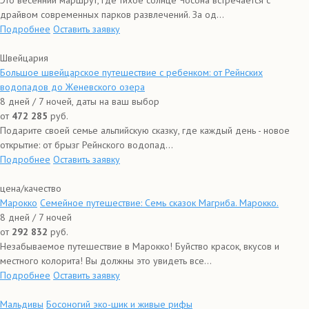
Это весенний маршрут, где тихое солнце Чосона встречается с
драйвом современных парков развлечений. За од...
Подробнее
Оставить заявку
Швейцария
Большое швейцарское путешествие с ребенком: от Рейнских
водопадов до Женевского озера
8 дней / 7 ночей, даты на ваш выбор
от
472 285
руб.
Подарите своей семье альпийскую сказку, где каждый день - новое
открытие: от брызг Рейнского водопад...
Подробнее
Оставить заявку
цена/качество
Марокко
Семейное путешествие: Семь сказок Магриба. Марокко.
8 дней / 7 ночей
от
292 832
руб.
Незабываемое путешествие в Марокко! Буйство красок, вкусов и
местного колорита! Вы должны это увидеть все...
Подробнее
Оставить заявку
Мальдивы
Босоногий эко-шик и живые рифы