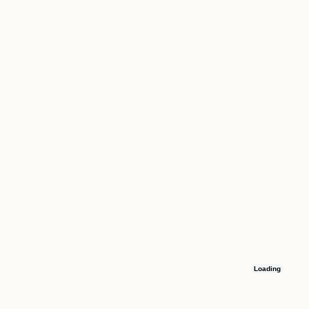
Loading
Остались вопросы
Оставьте номер телефона, и мы свяжемся с вами в течение 15 минут