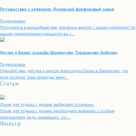
Путешествие с ребенком: Дулевский фарфоровый завод
Подмосковье
Погрузитесь в волшебный мир фарфора вместе с вашим ребенком! На
нашем увлекательном маршруте вы у...
Детям о Блоке: усадьбы Шахматово, Тараканово, Боблово
Подмосковье
Откройте мир детства и юности Александра Блока в Шахматове, где
поэт постигал "язык природы" вмес...
Статьи
Отели для отдыха с детьми: выбираем осознанно.
Отели для отдыха с детьми необходимо выбирать с особым
пристрастием, ведь оказавшись за г...
Фильтр