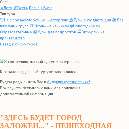
Сезон
☀️Лето
🍂Осень
Весна
❄️Зима
Тип тура
🌴На море
🚌Автобусные
✨Авторские
🎪Туры выходного дня
📚Для
школьных групп
🎒Школьные каникулы
❄️Новогодние
📖
Образовательные
🎧Туры для подростков
🏭Экскурсии на
производство
Назад к списку туров
К сожалению, данный тур уже завершился.
Будем рады видеть Вас в
будущих путешествиях!
Пожалуйста, свяжитесь с нами для получения
дополнительной информации.
"ЗДЕСЬ БУДЕТ ГОРОД
ЗАЛОЖЕН..." - ПЕШЕХОДНАЯ