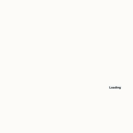
Loading
Остались вопросы
Оставьте номер телефона, и мы свяжемся с вами в течение 15 минут