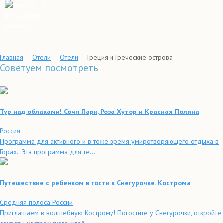
Главная
—
Отели
—
Отели
—
Греция и Греческие острова
Советуем посмотреть
Тур над облаками! Сочи Парк, Роза Хутор и Красная Поляна
Россия
Программа для активного и в тоже время умиротворяющего отдыха в
Горах. Эта программа для те...
Путешествие с ребенком в гости к Снегурочке. Кострома
Средняя полоса России
Приглашаем в волшебную Кострому! Погостите у Снегурочки, откройте