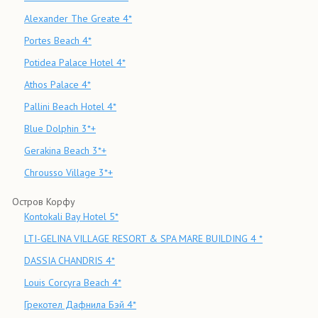
Alexander The Greate 4*
Portes Beach 4*
Potidea Palace Hotel 4*
Athos Palace 4*
Pallini Beach Hotel 4*
Blue Dolphin 3*+
Gerakina Beach 3*+
Chrousso Village 3*+
Остров Корфу
Kontokali Bay Hotel 5*
LTI-GELINA VILLAGE RESORT & SPA MARE BUILDING 4 *
DASSIA CHANDRIS 4*
Louis Corcyra Beach 4*
Грекотел Дафнила Бэй 4*