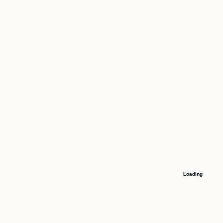
Loading
Остались вопросы
Оставьте номер телефона, и мы свяжемся с вами в течение 15 минут