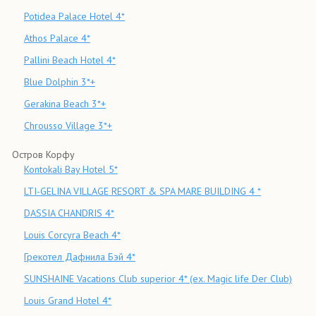
Potidea Palace Hotel 4*
Athos Palace 4*
Pallini Beach Hotel 4*
Blue Dolphin 3*+
Gerakina Beach 3*+
Chrousso Village 3*+
Остров Корфу
Kontokali Bay Hotel 5*
LTI-GELINA VILLAGE RESORT & SPA MARE BUILDING 4 *
DASSIA CHANDRIS 4*
Louis Corcyra Beach 4*
Грекотел Дафнила Бэй 4*
SUNSHAINE Vacations Club superior 4* (ex. Magic life Der Club)
Louis Grand Hotel 4*