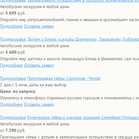
Подмосковье
Увлекательное путешествие в прошлое: Архангельское и
Автобусная экскурсия в любой день
от
5 695
руб.
Откройте мир ретроавтомобилей, танков и авиации в крупнейшем частном
Подробнее
Оставить заявку
Подмосковье
Детям о Блоке: усадьбы Шахматово, Тараканово, Боблов
Автобусная экскурсия в любой день
от
5 600
руб.
Откройте мир детства и юности Александра Блока в Шахматове, где поэт
Подробнее
Оставить заявку
Подмосковье
Приоткрывая тайны: Серпухов - Чехов
2 дня / 1 ночь, даты на ваш выбор
Цена: по запросу
Окунитесь в атмосферу старинных русских городов и познакомьтесь с их
Подробнее
Оставить заявку
Подмосковье
Купеческие тайны и царские сказания: Семейное Путеше
Автобусная экскурсия в любой день
от
7 290
руб.
Приглашаем семьи с детьми в увлекательное путешествие в сердце русс