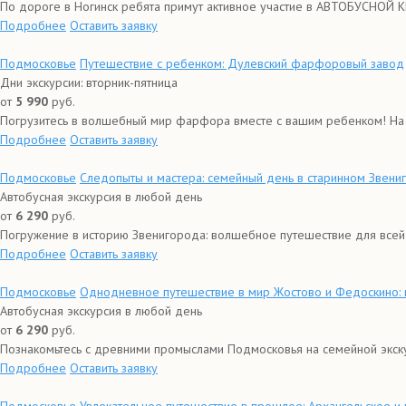
По дороге в Ногинск ребята примут активное участие в АВТОБУСНОЙ КР
Подробнее
Оставить заявку
Подмосковье
Путешествие с ребенком: Дулевский фарфоровый завод
Дни экскурсии: вторник-пятница
от
5 990
руб.
Погрузитесь в волшебный мир фарфора вместе с вашим ребенком! На 
Подробнее
Оставить заявку
Подмосковье
Следопыты и мастера: семейный день в старинном Звени
Автобусная экскурсия в любой день
от
6 290
руб.
Погружение в историю Звенигорода: волшебное путешествие для всей 
Подробнее
Оставить заявку
Подмосковье
Однодневное путешествие в мир Жостово и Федоскино: п
Автобусная экскурсия в любой день
от
6 290
руб.
Познакомьтесь с древними промыслами Подмосковья на семейной экску
Подробнее
Оставить заявку