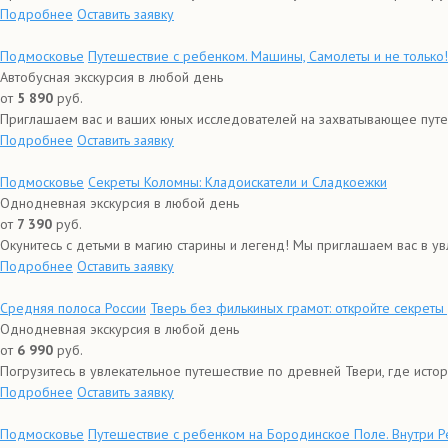
Подробнее
Оставить заявку
Подмосковье
Путешествие с ребенком. Машины, Самолеты и не только!
Автобусная экскурсия в любой день
от
5 890
руб.
Приглашаем вас и ваших юных исследователей на захватывающее путеше
Подробнее
Оставить заявку
Подмосковье
Секреты Коломны: Кладоискатели и Сладкоежки
Однодневная экскурсия в любой день
от
7 390
руб.
Окунитесь с детьми в магию старины и легенд! Мы приглашаем вас в ув
Подробнее
Оставить заявку
Средняя полоса России
Тверь без филькиных грамот: откройте секрет
Однодневная экскурсия в любой день
от
6 990
руб.
Погрузитесь в увлекательное путешествие по древней Твери, где истор
Подробнее
Оставить заявку
Подмосковье
Путешествие с ребенком на Бородинское Поле. Внутри Р