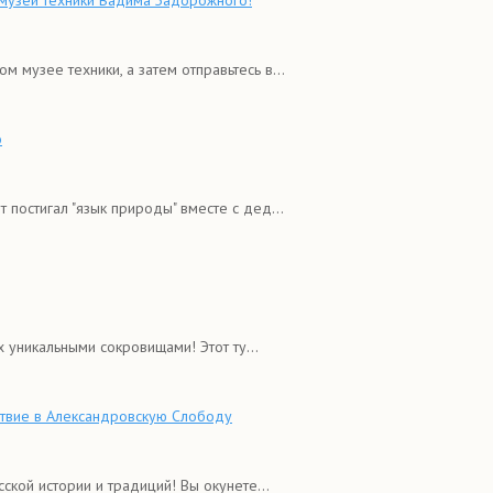
 музей техники Вадима Задорожного!
 музее техники, а затем отправьтесь в...
о
 постигал "язык природы" вместе с дед...
 уникальными сокровищами! Этот ту...
ствие в Александровскую Слободу
кой истории и традиций! Вы окунете...