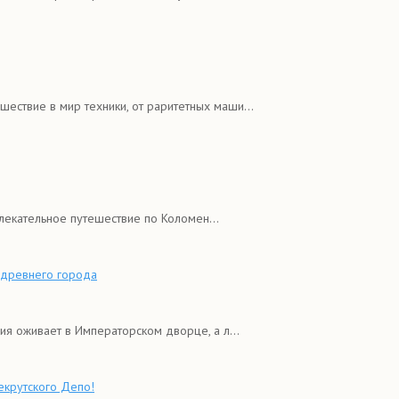
ствие в мир техники, от раритетных маши...
лекательное путешествие по Коломен...
ы древнего города
ия оживает в Императорском дворце, а л...
екрутского Депо!