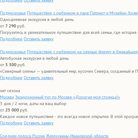
Подробнее
Оставить заявку
Подмосковье
Путешествие с ребенком в парк Патриот и Музейно-Хра
Однодневная экскурсия в любой день
от
7 290
руб.
Погрузитесь в увлекательное путешествие для всей семьи, где история и
Подробнее
Оставить заявку
Подмосковье
Путешествие с ребенком: на оленью ферму в ближайше
Автобусная экскурсия в любой день
от
5 500
руб.
«Северный олень» — удивительный мир, кусочек Севера, созданный в П
Подробнее
Оставить заявку
хит сезона
Москва
Экскурсионный тур по Москве «Дорогая моя столица!»
3 дня / 2 ночи, даты на ваш выбор
от
25 000
руб.
Каждое новое путешествие - это всегда новое открытие. В этой прогр
Подробнее
Оставить заявку
Средняя полоса России
Жемчужины Ивановской области