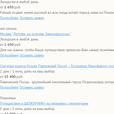
Экскурсия в любой день
от
1 650
руб.
Ратный подвиг земли русской во всю мощь встаёт перед нами на Покло
Подробнее
Оставить заявку
хит сезона
Москва
"Детство на острове Замоскворечье "
Экскурсия в любой день
от
1 650
руб.
Для нас важно, чтобы Ваше путешествие принесло Вам самые позитивн
Подробнее
Оставить заявку
Средняя полоса России
Павловский Посад – Егорьевск. Мануфактур ту
2 дня / 1 ночь, даты на ваш выбор
от
33 400
руб.
Павловский Посад - крупнейший текстильный город Подмосковья, которы
Подробнее
Оставить заявку
Поволжье
Путешествие к ЩЕЛКУНЧИКу на пельняни с перепечами
3 дня / 2 ночь, даты на ваш выбор