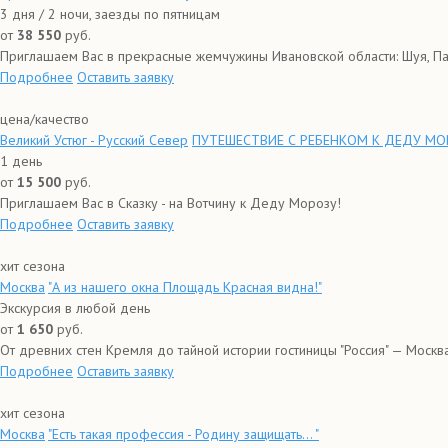
3 дня / 2 ночи, заезды по пятницам
от
38 550
руб.
Приглашаем Вас в прекрасные жемчужины Ивановской области: Шуя, Пале
Подробнее
Оставить заявку
цена/качество
Великий Устюг - Русский Север
ПУТЕШЕСТВИЕ С РЕБЕНКОМ К ДЕДУ МО
1 день
от
15 500
руб.
Приглашаем Вас в Сказку - на Вотчину к Деду Морозу!
Подробнее
Оставить заявку
хит сезона
Москва
"А из нашего окна Площадь Красная видна!"
Экскурсия в любой день
от
1 650
руб.
От древних стен Кремля до тайной истории гостиницы "Россия" — Москва
Подробнее
Оставить заявку
хит сезона
Москва
"Есть такая профессия - Родину защищать… "