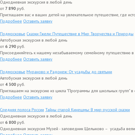
Однодневная экскурсия в любой день
от
7 890
руб.
Приглашаем вас и ваших детей на увлекательное путешествие, где исто
Подробнее
Оставить заявку
Подмосковье
Сказки Гжели: Путешествие в Мир Творчества и Природы
Автобусная экскурсия в любой день
от
6 290
руб.
Присоединяйтесь к нашему незабываемому семейному путешествию в м
Подробнее
Оставить заявку
Подмосковье
Мураново и Радонеж: От усадьбы до святыни
Автобусная экскурсия в любой день
от
4 300
руб.
Приглашаем на экскурсию из цикла "Программы для школьных групп" в 
Подробнее
Оставить заявку
Средняя полоса России
Тайны старой Кинешмы: В мир русской сказки
Однодневная экскурсия в любой день
от
6 800
руб.
Однодневная экскурсия Музей - заповедник Щелыково – усадьба велик