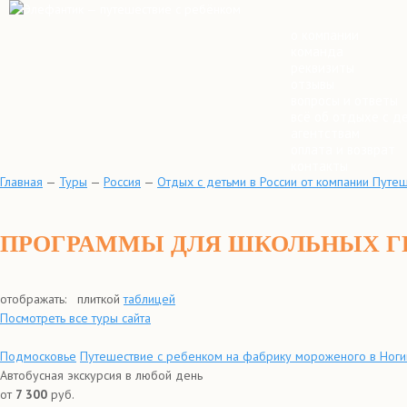
о компании
команда
реквизиты
отзывы
вопросы и ответы
всё об отдыхе с д
агентствам
оплата и возврат
контакты
Главная
—
Туры
—
Россия
—
Отдых с детьми в России от компании Путе
ПРОГРАММЫ ДЛЯ ШКОЛЬНЫХ Г
отображать:
плиткой
таблицей
Посмотреть все туры сайта
Подмосковье
Путешествие с ребенком на фабрику мороженого в Ноги
Автобусная экскурсия в любой день
от
7 300
руб.