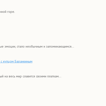
нной горе.
ые эмоции, стало необычным и запоминающимся...
р с купцом Баранкиным
й на весь мир славится своими платкам...